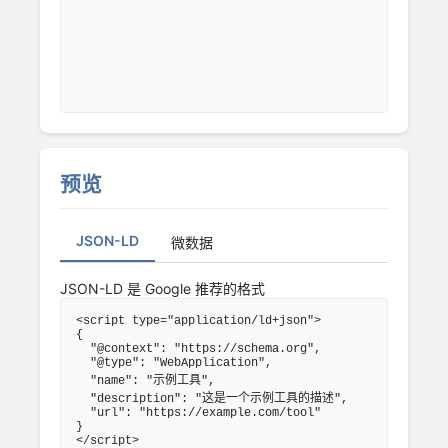
预览
JSON-LD
微数据
JSON-LD 是 Google 推荐的格式
<script type="application/ld+json">

{

  "@context": "https://schema.org",

  "@type": "WebApplication",

  "name": "示例工具",

  "description": "这是一个示例工具的描述",

  "url": "https://example.com/tool"

}

</script>