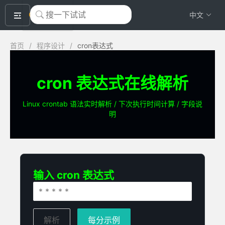
okeyTool
中文
首页
/
程序设计
/
cron表达式
cron 表达式在线解析
Linux crontab 语法实时解析 / 下次执行时间计算 / 字段说
明
输入 cron 表达式
解析
每分示例