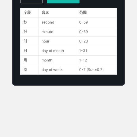
字段
含义
范围
秒
second
0-59
分
minute
0-59
时
hour
0-23
日
day of month
1-31
月
month
1-12
周
day of week
0-7 (Sun=0,7)