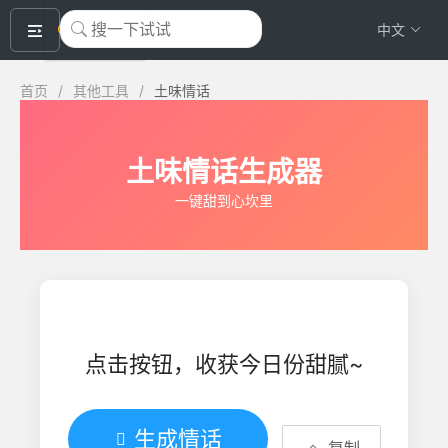
okeyTool
中文
首页
/
其他工具
/
土味情话
土味情话生成器
一键甜到心坎里
点击按钮，收获今日份甜腻~
生成情话

复制
