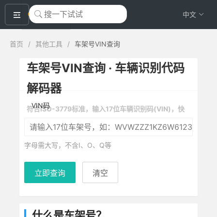
okeyTool
中文
首页
/
其他工具
/
车架号VIN查询
车架号VIN查询 · 车辆识别代码
解码器
VIN码
符合ISO-3779标准，输入17位车辆识别码(VIN)，快
速获取品牌、型号、年份、产地等信息
字母需大写，不含I、O、Q等
立即查询
清空
什么是车架号？