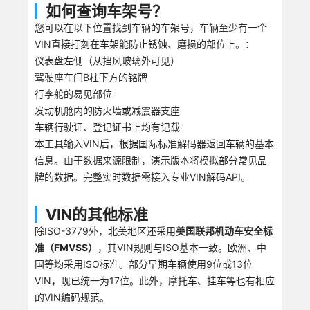
如何查询车架号？
您可以在以下位置找到车辆的车架号，车辆至少有一个
VIN直接打刻在车架能防止锈蚀、磨损的部位上。：
仪表盘左侧（从挡风玻璃外可见）
驾驶座车门B柱下方的铭牌
行李舱的易见部位
发动机舱内的防火墙或减震器支座
车辆行驶证、登记证书上均有记载
本工具输入VIN后，根据国际标准解码器返回车辆的基本
信息。由于数据来源限制，演示版本将模拟部分常见品
牌的数据。完整实时数据需接入专业VIN解码API。
VIN的其他标准
除ISO-3779外，北美地区还采用
美国联邦机动车安全标
准（FMVSS）
，其VIN规则与ISO基本一致。欧洲、中
国等均采用ISO标准。部分早期车辆使用9位或13位
VIN，现已统一为17位。此外，摩托车、挂车等也有相应
的VIN编码规范。