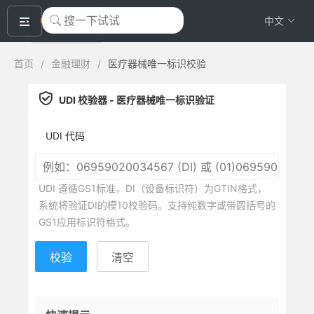
okeyTool
中文
首页
/
金融理财
/
医疗器械唯一标识校验
UDI 校验器 - 医疗器械唯一标识验证
UDI 代码
UDI 遵循GS1标准，DI（设备标识符）为GTIN格式，
系统将验证DI的模10校验码。支持纯数字或带圆括号的
GS1应用标识符格式。
校验
清空