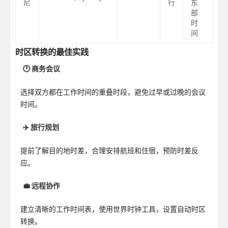
尼
行
东
部
时
间
时区转换的最佳实践
🕐 商务会议
选择双方都在工作时间的重叠时段，避免过早或过晚的会议
时间。
✈️ 旅行规划
提前了解目的地时差，合理安排航班和住宿，预防时差反
应。
💼 远程协作
建立清晰的工作时间表，使用世界时钟工具，设置自动时区
转换。