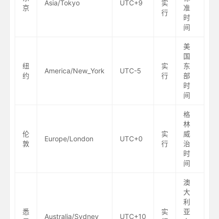
Asia/Tokyo
UTC+9
实
京
准
行
时
间
美
国
纽
实
东
America/New_York
UTC-5
约
行
部
时
间
格
林
伦
实
威
Europe/London
UTC+0
敦
行
治
时
间
澳
大
利
悉
实
亚
Australia/Sydney
UTC+10