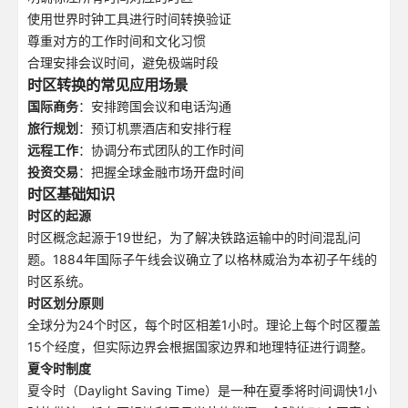
使用世界时钟工具进行时间转换验证
尊重对方的工作时间和文化习惯
合理安排会议时间，避免极端时段
时区转换的常见应用场景
国际商务
：安排跨国会议和电话沟通
旅行规划
：预订机票酒店和安排行程
远程工作
：协调分布式团队的工作时间
投资交易
：把握全球金融市场开盘时间
时区基础知识
时区的起源
时区概念起源于19世纪，为了解决铁路运输中的时间混乱问
题。1884年国际子午线会议确立了以格林威治为本初子午线的
时区系统。
时区划分原则
全球分为24个时区，每个时区相差1小时。理论上每个时区覆盖
15个经度，但实际边界会根据国家边界和地理特征进行调整。
夏令时制度
夏令时（Daylight Saving Time）是一种在夏季将时间调快1小