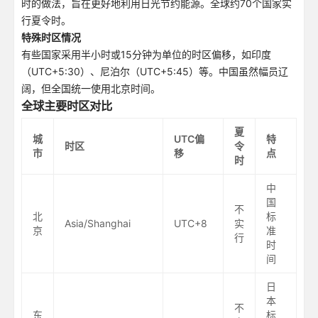
时的做法，旨在更好地利用日光节约能源。全球约70个国家实
行夏令时。
特殊时区情况
有些国家采用半小时或15分钟为单位的时区偏移，如印度
（UTC+5:30）、尼泊尔（UTC+5:45）等。中国虽然幅员辽
阔，但全国统一使用北京时间。
全球主要时区对比
夏
城
UTC偏
特
时区
令
市
移
点
时
中
国
不
北
标
Asia/Shanghai
UTC+8
实
京
准
行
时
间
日
本
不
东
标