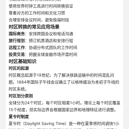
使用世界时钟工具进行时间转换验证
尊重对方的工作时间和文化习惯
合理安排会议时间，避免极端时段
时区转换的常见应用场景
国际商务
：安排跨国会议和电话沟通
旅行规划
：预订机票酒店和安排行程
远程工作
：协调分布式团队的工作时间
投资交易
：把握全球金融市场开盘时间
时区基础知识
时区的起源
时区概念起源于19世纪，为了解决铁路运输中的时间混乱问
题。1884年国际子午线会议确立了以格林威治为本初子午线的
时区系统。
时区划分原则
全球分为24个时区，每个时区相差1小时。理论上每个时区覆盖
15个经度，但实际边界会根据国家边界和地理特征进行调整。
夏令时制度
夏令时（Daylight Saving Time）是一种在夏季将时间调快1小