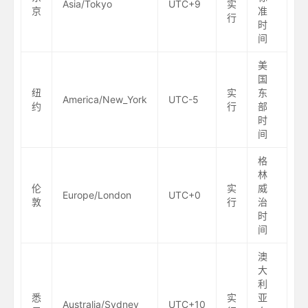
Asia/Tokyo
UTC+9
实
京
准
行
时
间
美
国
纽
实
东
America/New_York
UTC-5
约
行
部
时
间
格
林
伦
实
威
Europe/London
UTC+0
敦
行
治
时
间
澳
大
利
悉
实
亚
Australia/Sydney
UTC+10