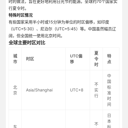
时的做法，旨在更好地利用日光节约能源。全球约70个国家实
行夏令时。
特殊时区情况
有些国家采用半小时或15分钟为单位的时区偏移，如印度
（UTC+5:30）、尼泊尔（UTC+5:45）等。中国虽然幅员辽
阔，但全国统一使用北京时间。
全球主要时区对比
夏
城
UTC偏
特
时区
令
市
移
点
时
中
国
不
北
标
Asia/Shanghai
UTC+8
实
京
准
行
时
间
日
本
不
东
标