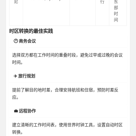
尼
行
东
部
时
间
时区转换的最佳实践
🕐 商务会议
选择双方都在工作时间的重叠时段，避免过早或过晚的会议
时间。
✈️ 旅行规划
提前了解目的地时差，合理安排航班和住宿，预防时差反
应。
💼 远程协作
建立清晰的工作时间表，使用世界时钟工具，设置自动时区
转换。