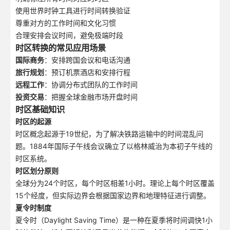
使用世界时钟工具进行时间转换验证
尊重对方的工作时间和文化习惯
合理安排会议时间，避免极端时段
时区转换的常见应用场景
国际商务
：安排跨国会议和电话沟通
旅行规划
：预订机票酒店和安排行程
远程工作
：协调分布式团队的工作时间
投资交易
：把握全球金融市场开盘时间
时区基础知识
时区的起源
时区概念起源于19世纪，为了解决铁路运输中的时间混乱问
题。1884年国际子午线会议确立了以格林威治为本初子午线的
时区系统。
时区划分原则
全球分为24个时区，每个时区相差1小时。理论上每个时区覆盖
15个经度，但实际边界会根据国家边界和地理特征进行调整。
夏令时制度
夏令时（Daylight Saving Time）是一种在夏季将时间调快1小