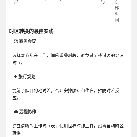
尼
行
东
部
时
间
时区转换的最佳实践
🕐 商务会议
选择双方都在工作时间的重叠时段，避免过早或过晚的会议
时间。
✈️ 旅行规划
提前了解目的地时差，合理安排航班和住宿，预防时差反
应。
💼 远程协作
建立清晰的工作时间表，使用世界时钟工具，设置自动时区
转换。