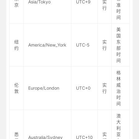
Asia/Tokyo
UTC+9
实
京
准
行
时
间
美
国
纽
实
东
America/New_York
UTC-5
约
行
部
时
间
格
林
伦
实
威
Europe/London
UTC+0
敦
行
治
时
间
澳
大
利
悉
实
亚
Australia/Sydney
UTC+10