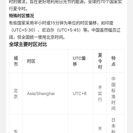
时的做法，旨在更好地利用日光节约能源。全球约70个国家实
行夏令时。
特殊时区情况
有些国家采用半小时或15分钟为单位的时区偏移，如印度
（UTC+5:30）、尼泊尔（UTC+5:45）等。中国虽然幅员辽
阔，但全国统一使用北京时间。
全球主要时区对比
夏
城
UTC偏
特
时区
令
市
移
点
时
中
国
不
北
标
Asia/Shanghai
UTC+8
实
京
准
行
时
间
日
本
不
东
标