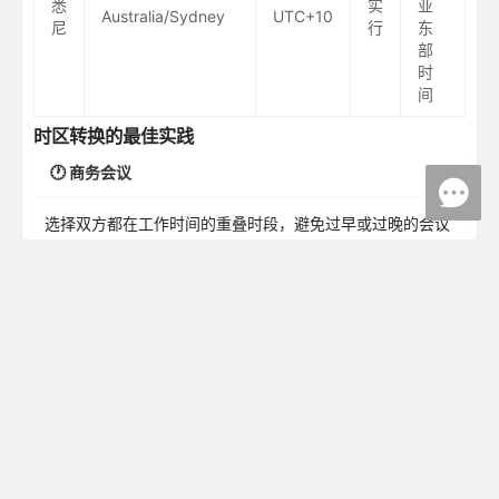
悉
实
亚
Australia/Sydney
UTC+10
尼
行
东
部
时
间
时区转换的最佳实践
🕐 商务会议
选择双方都在工作时间的重叠时段，避免过早或过晚的会议
时间。
✈️ 旅行规划
提前了解目的地时差，合理安排航班和住宿，预防时差反
应。
💼 远程协作
建立清晰的工作时间表，使用世界时钟工具，设置自动时区