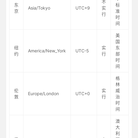
不
东
标
Asia/Tokyo
UTC+9
实
京
准
行
时
间
美
国
纽
实
东
America/New_York
UTC-5
约
行
部
时
间
格
林
伦
实
威
Europe/London
UTC+0
敦
行
治
时
间
澳
大
利