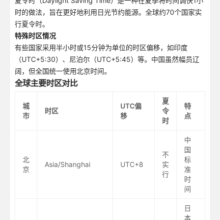
夏令时（Daylight Saving Time）是一种在夏季将时间调快1小
时的做法，旨在更好地利用日光节约能源。全球约70个国家实
行夏令时。
特殊时区情况
有些国家采用半小时或15分钟为单位的时区偏移，如印度
（UTC+5:30）、尼泊尔（UTC+5:45）等。中国虽然幅员辽
阔，但全国统一使用北京时间。
全球主要时区对比
夏
城
UTC偏
特
时区
令
市
移
点
时
中
国
不
北
标
Asia/Shanghai
UTC+8
实
京
准
行
时
间
日
本