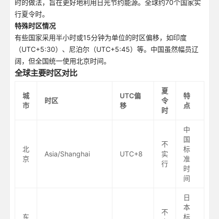
时的做法，旨在更好地利用日光节约能源。全球约70个国家实
行夏令时。
特殊时区情况
有些国家采用半小时或15分钟为单位的时区偏移，如印度
（UTC+5:30）、尼泊尔（UTC+5:45）等。中国虽然幅员辽
阔，但全国统一使用北京时间。
全球主要时区对比
夏
城
UTC偏
特
时区
令
市
移
点
时
中
国
不
北
标
Asia/Shanghai
UTC+8
实
京
准
行
时
间
日
本
不
东
标