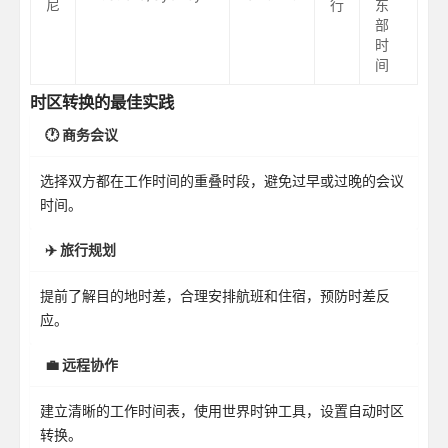
尼
行
东
部
时
间
时区转换的最佳实践
🕐 商务会议
选择双方都在工作时间的重叠时段，避免过早或过晚的会议
时间。
✈️ 旅行规划
提前了解目的地时差，合理安排航班和住宿，预防时差反
应。
💼 远程协作
建立清晰的工作时间表，使用世界时钟工具，设置自动时区
转换。