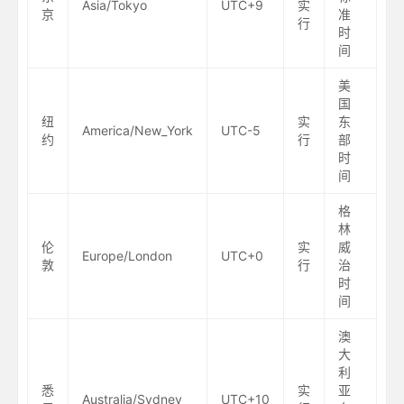
Asia/Tokyo
UTC+9
实
京
准
行
时
间
美
国
纽
实
东
America/New_York
UTC-5
约
行
部
时
间
格
林
伦
实
威
Europe/London
UTC+0
敦
行
治
时
间
澳
大
利
悉
实
亚
Australia/Sydney
UTC+10