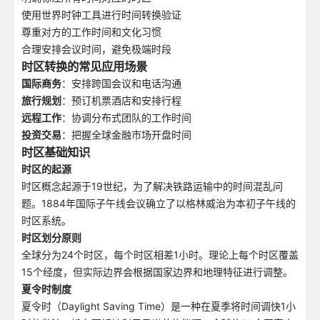
使用世界时钟工具进行时间转换验证
尊重对方的工作时间和文化习惯
合理安排会议时间，避免极端时段
时区转换的常见应用场景
国际商务
：安排跨国会议和电话沟通
旅行规划
：预订机票酒店和安排行程
远程工作
：协调分布式团队的工作时间
投资交易
：把握全球金融市场开盘时间
时区基础知识
时区的起源
时区概念起源于19世纪，为了解决铁路运输中的时间混乱问
题。1884年国际子午线会议确立了以格林威治为本初子午线的
时区系统。
时区划分原则
全球分为24个时区，每个时区相差1小时。理论上每个时区覆盖
15个经度，但实际边界会根据国家边界和地理特征进行调整。
夏令时制度
夏令时（Daylight Saving Time）是一种在夏季将时间调快1小