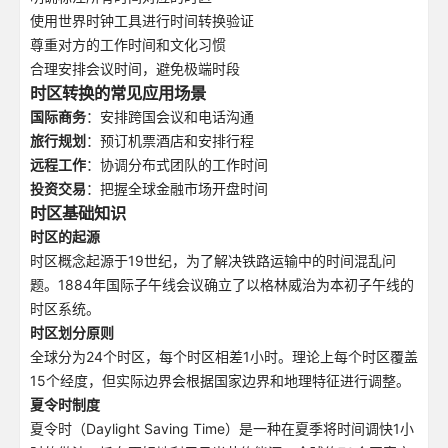
使用世界时钟工具进行时间转换验证
尊重对方的工作时间和文化习惯
合理安排会议时间，避免极端时段
时区转换的常见应用场景
国际商务
：安排跨国会议和电话沟通
旅行规划
：预订机票酒店和安排行程
远程工作
：协调分布式团队的工作时间
投资交易
：把握全球金融市场开盘时间
时区基础知识
时区的起源
时区概念起源于19世纪，为了解决铁路运输中的时间混乱问
题。1884年国际子午线会议确立了以格林威治为本初子午线的
时区系统。
时区划分原则
全球分为24个时区，每个时区相差1小时。理论上每个时区覆盖
15个经度，但实际边界会根据国家边界和地理特征进行调整。
夏令时制度
夏令时（Daylight Saving Time）是一种在夏季将时间调快1小