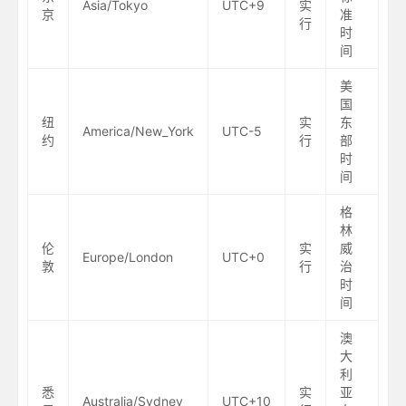
Asia/Tokyo
UTC+9
实
京
准
行
时
间
美
国
纽
实
东
America/New_York
UTC-5
约
行
部
时
间
格
林
伦
实
威
Europe/London
UTC+0
敦
行
治
时
间
澳
大
利
悉
实
亚
Australia/Sydney
UTC+10