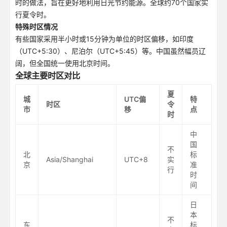
时的做法，旨在更好地利用日光节约能源。全球约70个国家实
行夏令时。
特殊时区情况
有些国家采用半小时或15分钟为单位的时区偏移，如印度
（UTC+5:30）、尼泊尔（UTC+5:45）等。中国虽然幅员辽
阔，但全国统一使用北京时间。
全球主要时区对比
夏
城
UTC偏
特
时区
令
市
移
点
时
中
国
不
北
标
Asia/Shanghai
UTC+8
实
京
准
行
时
间
日
本
不
东
标