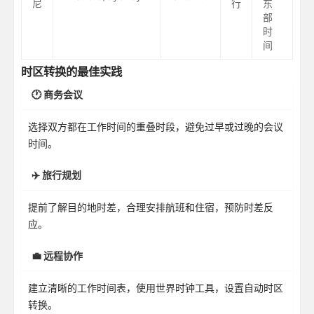
尼
行
东
部
时
间
时区转换的最佳实践
🕐 商务会议
选择双方都在工作时间的重叠时段，避免过早或过晚的会议
时间。
✈️ 旅行规划
提前了解目的地时差，合理安排航班和住宿，预防时差反
应。
💼 远程协作
建立清晰的工作时间表，使用世界时钟工具，设置自动时区
转换。