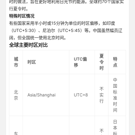
时的做法，旨在更好地利用日光节约能源。全球约70个国家实
行夏令时。
特殊时区情况
有些国家采用半小时或15分钟为单位的时区偏移，如印度
（UTC+5:30）、尼泊尔（UTC+5:45）等。中国虽然幅员辽
阔，但全国统一使用北京时间。
全球主要时区对比
夏
城
UTC偏
特
时区
令
市
移
点
时
中
国
不
北
标
Asia/Shanghai
UTC+8
实
京
准
行
时
间
日
本
不
东
标