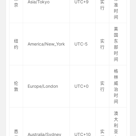
Asia/Tokyo
UTC+9
实
京
准
行
时
间
美
国
纽
实
东
America/New_York
UTC-5
约
行
部
时
间
格
林
伦
实
威
Europe/London
UTC+0
敦
行
治
时
间
澳
大
利
悉
实
亚
Australia/Sydney
UTC+10