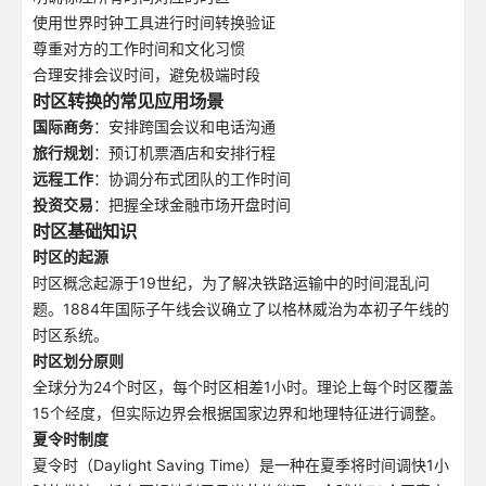
使用世界时钟工具进行时间转换验证
尊重对方的工作时间和文化习惯
合理安排会议时间，避免极端时段
时区转换的常见应用场景
国际商务
：安排跨国会议和电话沟通
旅行规划
：预订机票酒店和安排行程
远程工作
：协调分布式团队的工作时间
投资交易
：把握全球金融市场开盘时间
时区基础知识
时区的起源
时区概念起源于19世纪，为了解决铁路运输中的时间混乱问
题。1884年国际子午线会议确立了以格林威治为本初子午线的
时区系统。
时区划分原则
全球分为24个时区，每个时区相差1小时。理论上每个时区覆盖
15个经度，但实际边界会根据国家边界和地理特征进行调整。
夏令时制度
夏令时（Daylight Saving Time）是一种在夏季将时间调快1小