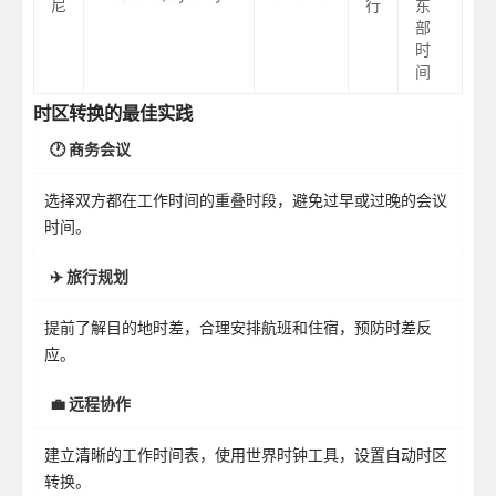
尼
行
东
部
时
间
时区转换的最佳实践
🕐 商务会议
选择双方都在工作时间的重叠时段，避免过早或过晚的会议
时间。
✈️ 旅行规划
提前了解目的地时差，合理安排航班和住宿，预防时差反
应。
💼 远程协作
建立清晰的工作时间表，使用世界时钟工具，设置自动时区
转换。