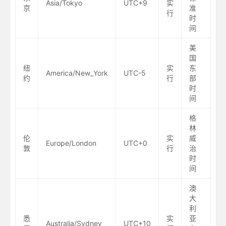
Asia/Tokyo
UTC+9
实
京
准
行
时
间
美
国
纽
实
东
America/New_York
UTC-5
约
行
部
时
间
格
林
伦
实
威
Europe/London
UTC+0
敦
行
治
时
间
澳
大
利
悉
实
亚
Australia/Sydney
UTC+10