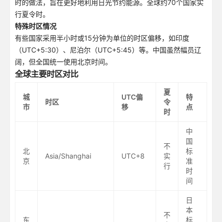
时的做法，旨在更好地利用日光节约能源。全球约70个国家实
行夏令时。
特殊时区情况
有些国家采用半小时或15分钟为单位的时区偏移，如印度
（UTC+5:30）、尼泊尔（UTC+5:45）等。中国虽然幅员辽
阔，但全国统一使用北京时间。
全球主要时区对比
夏
城
UTC偏
特
时区
令
市
移
点
时
中
国
不
北
标
Asia/Shanghai
UTC+8
实
京
准
行
时
间
日
本
不
东
标