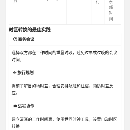
尼
行
东
部
时
间
时区转换的最佳实践
🕐 商务会议
选择双方都在工作时间的重叠时段，避免过早或过晚的会议
时间。
✈️ 旅行规划
提前了解目的地时差，合理安排航班和住宿，预防时差反
应。
💼 远程协作
建立清晰的工作时间表，使用世界时钟工具，设置自动时区
转换。