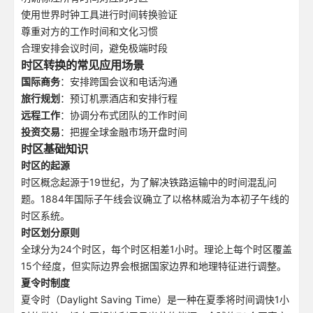
使用世界时钟工具进行时间转换验证
尊重对方的工作时间和文化习惯
合理安排会议时间，避免极端时段
时区转换的常见应用场景
国际商务
：安排跨国会议和电话沟通
旅行规划
：预订机票酒店和安排行程
远程工作
：协调分布式团队的工作时间
投资交易
：把握全球金融市场开盘时间
时区基础知识
时区的起源
时区概念起源于19世纪，为了解决铁路运输中的时间混乱问
题。1884年国际子午线会议确立了以格林威治为本初子午线的
时区系统。
时区划分原则
全球分为24个时区，每个时区相差1小时。理论上每个时区覆盖
15个经度，但实际边界会根据国家边界和地理特征进行调整。
夏令时制度
夏令时（Daylight Saving Time）是一种在夏季将时间调快1小