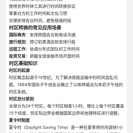
使用世界时钟工具进行时间转换验证
尊重对方的工作时间和文化习惯
合理安排会议时间，避免极端时段
时区转换的常见应用场景
国际商务
：安排跨国会议和电话沟通
旅行规划
：预订机票酒店和安排行程
远程工作
：协调分布式团队的工作时间
投资交易
：把握全球金融市场开盘时间
时区基础知识
时区的起源
时区概念起源于19世纪，为了解决铁路运输中的时间混乱问
题。1884年国际子午线会议确立了以格林威治为本初子午线的
时区系统。
时区划分原则
全球分为24个时区，每个时区相差1小时。理论上每个时区覆盖
15个经度，但实际边界会根据国家边界和地理特征进行调整。
夏令时制度
夏令时（Daylight Saving Time）是一种在夏季将时间调快1小