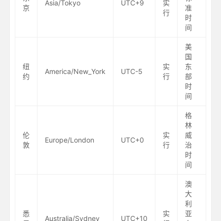
Asia/Tokyo
UTC+9
实
京
准
行
时
间
美
国
纽
实
东
America/New_York
UTC-5
约
行
部
时
间
格
林
伦
实
威
Europe/London
UTC+0
敦
行
治
时
间
澳
大
利
悉
实
亚
Australia/Sydney
UTC+10