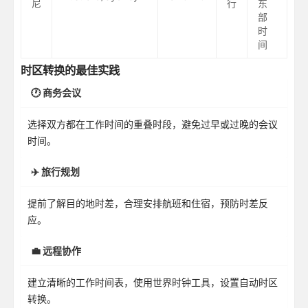
尼
行
东
部
时
间
时区转换的最佳实践
🕐 商务会议
选择双方都在工作时间的重叠时段，避免过早或过晚的会议
时间。
✈️ 旅行规划
提前了解目的地时差，合理安排航班和住宿，预防时差反
应。
💼 远程协作
建立清晰的工作时间表，使用世界时钟工具，设置自动时区
转换。