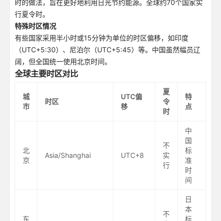
时的做法，旨在更好地利用日光节约能源。全球约70个国家实
行夏令时。
特殊时区情况
有些国家采用半小时或15分钟为单位的时区偏移，如印度
（UTC+5:30）、尼泊尔（UTC+5:45）等。中国虽然幅员辽
阔，但全国统一使用北京时间。
全球主要时区对比
夏
城
UTC偏
特
时区
令
市
移
点
时
中
国
不
北
标
Asia/Shanghai
UTC+8
实
京
准
行
时
间
日
本
不
东
标