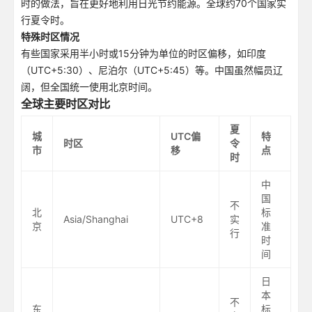
时的做法，旨在更好地利用日光节约能源。全球约70个国家实
行夏令时。
特殊时区情况
有些国家采用半小时或15分钟为单位的时区偏移，如印度
（UTC+5:30）、尼泊尔（UTC+5:45）等。中国虽然幅员辽
阔，但全国统一使用北京时间。
全球主要时区对比
夏
城
UTC偏
特
时区
令
市
移
点
时
中
国
不
北
标
Asia/Shanghai
UTC+8
实
京
准
行
时
间
日
本
不
东
标