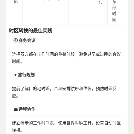
尼
行
东
部
时
间
时区转换的最佳实践
🕐 商务会议
选择双方都在工作时间的重叠时段，避免过早或过晚的会议
时间。
✈️ 旅行规划
提前了解目的地时差，合理安排航班和住宿，预防时差反
应。
💼 远程协作
建立清晰的工作时间表，使用世界时钟工具，设置自动时区
转换。