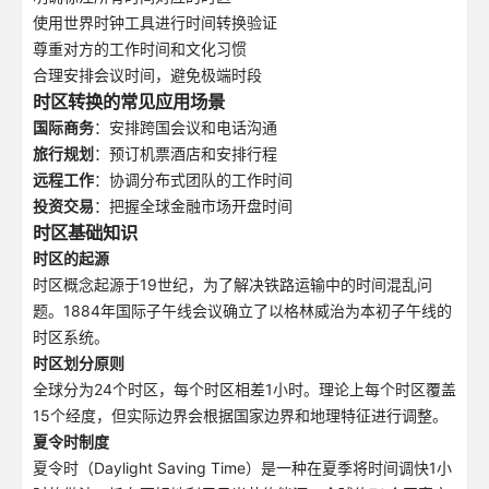
使用世界时钟工具进行时间转换验证
尊重对方的工作时间和文化习惯
合理安排会议时间，避免极端时段
时区转换的常见应用场景
国际商务
：安排跨国会议和电话沟通
旅行规划
：预订机票酒店和安排行程
远程工作
：协调分布式团队的工作时间
投资交易
：把握全球金融市场开盘时间
时区基础知识
时区的起源
时区概念起源于19世纪，为了解决铁路运输中的时间混乱问
题。1884年国际子午线会议确立了以格林威治为本初子午线的
时区系统。
时区划分原则
全球分为24个时区，每个时区相差1小时。理论上每个时区覆盖
15个经度，但实际边界会根据国家边界和地理特征进行调整。
夏令时制度
夏令时（Daylight Saving Time）是一种在夏季将时间调快1小