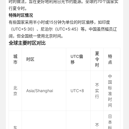
时的做法，旨在更好地利用日光节约能源。全球约70个国家实
行夏令时。
特殊时区情况
有些国家采用半小时或15分钟为单位的时区偏移，如印度
（UTC+5:30）、尼泊尔（UTC+5:45）等。中国虽然幅员辽
阔，但全国统一使用北京时间。
全球主要时区对比
夏
城
UTC偏
特
时区
令
市
移
点
时
中
国
不
北
标
Asia/Shanghai
UTC+8
实
京
准
行
时
间
日
本
不
东
标