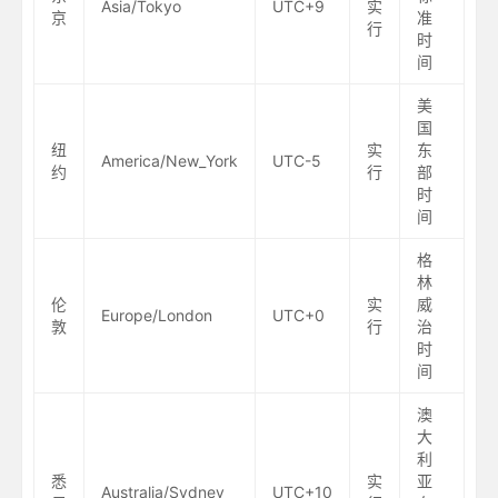
Asia/Tokyo
UTC+9
实
京
准
行
时
间
美
国
纽
实
东
America/New_York
UTC-5
约
行
部
时
间
格
林
伦
实
威
Europe/London
UTC+0
敦
行
治
时
间
澳
大
利
悉
实
亚
Australia/Sydney
UTC+10