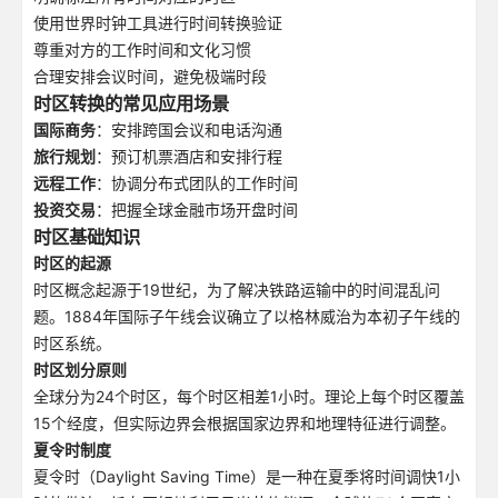
使用世界时钟工具进行时间转换验证
尊重对方的工作时间和文化习惯
合理安排会议时间，避免极端时段
时区转换的常见应用场景
国际商务
：安排跨国会议和电话沟通
旅行规划
：预订机票酒店和安排行程
远程工作
：协调分布式团队的工作时间
投资交易
：把握全球金融市场开盘时间
时区基础知识
时区的起源
时区概念起源于19世纪，为了解决铁路运输中的时间混乱问
题。1884年国际子午线会议确立了以格林威治为本初子午线的
时区系统。
时区划分原则
全球分为24个时区，每个时区相差1小时。理论上每个时区覆盖
15个经度，但实际边界会根据国家边界和地理特征进行调整。
夏令时制度
夏令时（Daylight Saving Time）是一种在夏季将时间调快1小