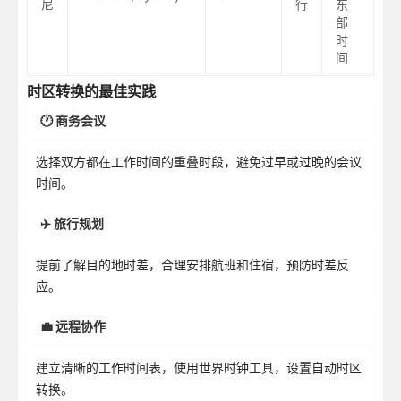
尼
行
东
部
时
间
时区转换的最佳实践
🕐 商务会议
选择双方都在工作时间的重叠时段，避免过早或过晚的会议
时间。
✈️ 旅行规划
提前了解目的地时差，合理安排航班和住宿，预防时差反
应。
💼 远程协作
建立清晰的工作时间表，使用世界时钟工具，设置自动时区
转换。