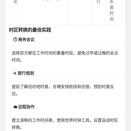
尼
行
东
部
时
间
时区转换的最佳实践
🕐 商务会议
选择双方都在工作时间的重叠时段，避免过早或过晚的会议
时间。
✈️ 旅行规划
提前了解目的地时差，合理安排航班和住宿，预防时差反
应。
💼 远程协作
建立清晰的工作时间表，使用世界时钟工具，设置自动时区
转换。