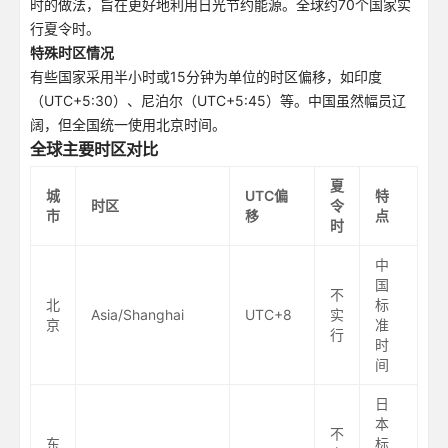
时的做法，旨在更好地利用日光节约能源。全球约70个国家实
行夏令时。
特殊时区情况
有些国家采用半小时或15分钟为单位的时区偏移，如印度
（UTC+5:30）、尼泊尔（UTC+5:45）等。中国虽然幅员辽
阔，但全国统一使用北京时间。
全球主要时区对比
夏
城
UTC偏
特
时区
令
市
移
点
时
中
国
不
北
标
Asia/Shanghai
UTC+8
实
京
准
行
时
间
日
本
不
东
标