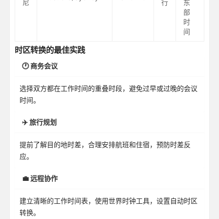
尼
行
东
部
时
间
时区转换的最佳实践
🕐 商务会议
选择双方都在工作时间的重叠时段，避免过早或过晚的会议
时间。
✈️ 旅行规划
提前了解目的地时差，合理安排航班和住宿，预防时差反
应。
💼 远程协作
建立清晰的工作时间表，使用世界时钟工具，设置自动时区
转换。