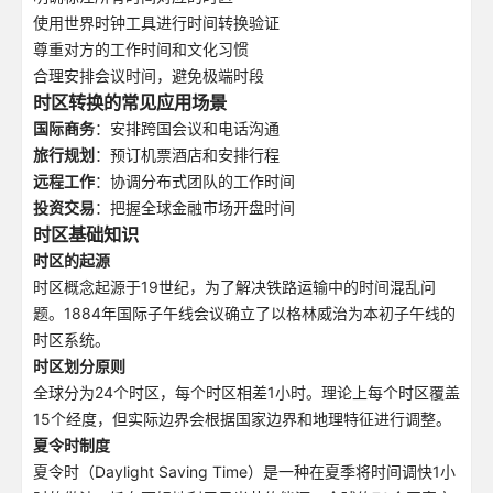
使用世界时钟工具进行时间转换验证
尊重对方的工作时间和文化习惯
合理安排会议时间，避免极端时段
时区转换的常见应用场景
国际商务
：安排跨国会议和电话沟通
旅行规划
：预订机票酒店和安排行程
远程工作
：协调分布式团队的工作时间
投资交易
：把握全球金融市场开盘时间
时区基础知识
时区的起源
时区概念起源于19世纪，为了解决铁路运输中的时间混乱问
题。1884年国际子午线会议确立了以格林威治为本初子午线的
时区系统。
时区划分原则
全球分为24个时区，每个时区相差1小时。理论上每个时区覆盖
15个经度，但实际边界会根据国家边界和地理特征进行调整。
夏令时制度
夏令时（Daylight Saving Time）是一种在夏季将时间调快1小