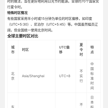
时的做法，旨在更好地利用日光节约能源。全球约70个国家实
行夏令时。
特殊时区情况
有些国家采用半小时或15分钟为单位的时区偏移，如印度
（UTC+5:30）、尼泊尔（UTC+5:45）等。中国虽然幅员辽
阔，但全国统一使用北京时间。
全球主要时区对比
夏
城
UTC偏
特
时区
令
市
移
点
时
中
国
不
北
标
Asia/Shanghai
UTC+8
实
京
准
行
时
间
日
本
不
东
标