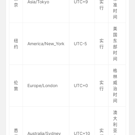
Asia/Tokyo
UTC+9
实
京
准
行
时
间
美
国
纽
实
东
America/New_York
UTC-5
约
行
部
时
间
格
林
伦
实
威
Europe/London
UTC+0
敦
行
治
时
间
澳
大
利
悉
实
亚
Australia/Sydney
UTC+10