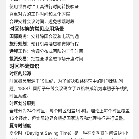
使用世界时钟工具进行时间转换验证
尊重对方的工作时间和文化习惯
合理安排会议时间，避免极端时段
时区转换的常见应用场景
国际商务
：安排跨国会议和电话沟通
旅行规划
：预订机票酒店和安排行程
远程工作
：协调分布式团队的工作时间
投资交易
：把握全球金融市场开盘时间
时区基础知识
时区的起源
时区概念起源于19世纪，为了解决铁路运输中的时间混乱问
题。1884年国际子午线会议确立了以格林威治为本初子午线的
时区系统。
时区划分原则
全球分为24个时区，每个时区相差1小时。理论上每个时区覆盖
15个经度，但实际边界会根据国家边界和地理特征进行调整。
夏令时制度
夏令时（Daylight Saving Time）是一种在夏季将时间调快1小