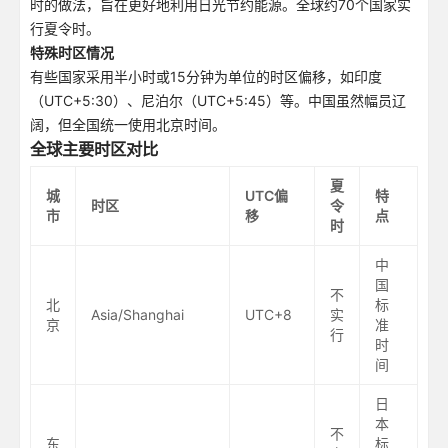
时的做法，旨在更好地利用日光节约能源。全球约70个国家实
行夏令时。
特殊时区情况
有些国家采用半小时或15分钟为单位的时区偏移，如印度
（UTC+5:30）、尼泊尔（UTC+5:45）等。中国虽然幅员辽
阔，但全国统一使用北京时间。
全球主要时区对比
夏
城
UTC偏
特
时区
令
市
移
点
时
中
国
不
北
标
Asia/Shanghai
UTC+8
实
京
准
行
时
间
日
本
不
东
标