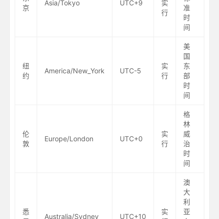
Asia/Tokyo
UTC+9
实
京
准
行
时
间
美
国
纽
实
东
America/New_York
UTC-5
约
行
部
时
间
格
林
伦
实
威
Europe/London
UTC+0
敦
行
治
时
间
澳
大
利
悉
实
亚
Australia/Sydney
UTC+10