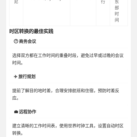
尼
行
东
部
时
间
时区转换的最佳实践
🕐 商务会议
选择双方都在工作时间的重叠时段，避免过早或过晚的会议
时间。
✈️ 旅行规划
提前了解目的地时差，合理安排航班和住宿，预防时差反
应。
💼 远程协作
建立清晰的工作时间表，使用世界时钟工具，设置自动时区
转换。