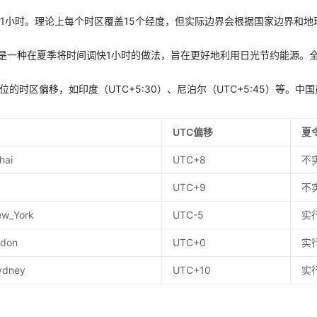
差1小时。理论上每个时区覆盖15个经度，但实际边界会根据国家边界和地
g Time）是一种在夏季将时间调快1小时的做法，旨在更好地利用日光节约能源
位的时区偏移，如印度（UTC+5:30）、尼泊尔（UTC+5:45）等。
UTC偏移
夏
hai
UTC+8
不
UTC+9
不
ew_York
UTC-5
实
ndon
UTC+0
实
Sydney
UTC+10
实