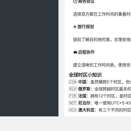
🕐 商务会议
选择双方都在工作时间的重叠时
✈️ 旅行规划
提前了解目的地时差，合理安排
💼 远程协作
建立清晰的工作时间表，使用世
全球时区小知识
🇨🇳
中国
：虽然横跨5个时区，但
🇷🇺
俄罗斯
：全球跨越时区最多的
🇫🇷
法国
：拥有12个时区，是时
🇳🇵
尼泊尔
：唯一使用UTC+5:4
🇦🇺
澳大利亚
：有三个不同的时