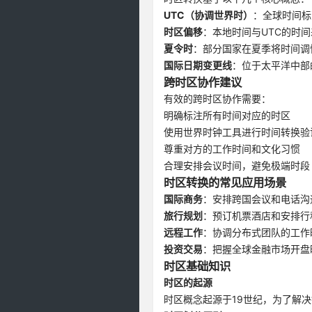
UTC（协调世界时）
：全球时间标
时区偏移
：本地时间与UTC的时间
夏令时
：部分国家在夏季将时间调
国际日期变更线
：位于太平洋中部
跨时区协作建议
有效的跨时区协作需要：
明确标注所有时间对应的时区
使用世界时钟工具进行时间转换验
尊重对方的工作时间和文化习惯
合理安排会议时间，避免极端时段
时区转换的常见应用场景
国际商务
：安排跨国会议和电话沟
旅行规划
：预订机票酒店和安排行
远程工作
：协调分布式团队的工作
投资交易
：把握全球金融市场开盘
时区基础知识
时区的起源
时区概念起源于19世纪，为了解