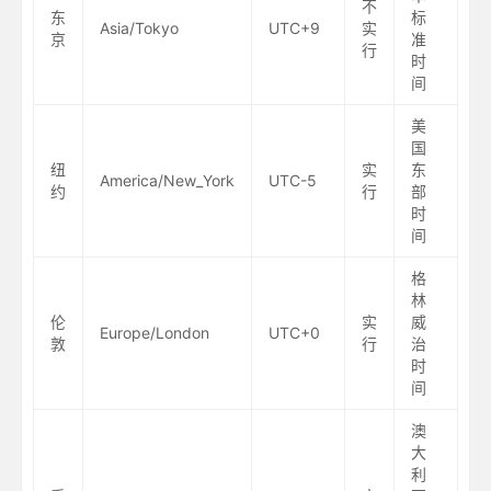
不
东
标
Asia/Tokyo
UTC+9
实
京
准
行
时
间
美
国
纽
实
东
America/New_York
UTC-5
约
行
部
时
间
格
林
伦
实
威
Europe/London
UTC+0
敦
行
治
时
间
澳
大
利