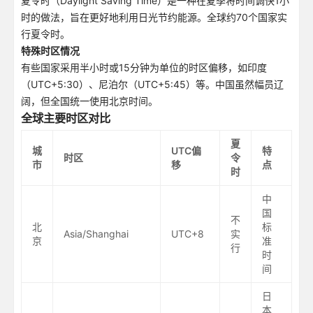
夏令时（Daylight Saving Time）是一种在夏季将时间调快1小
时的做法，旨在更好地利用日光节约能源。全球约70个国家实
行夏令时。
特殊时区情况
有些国家采用半小时或15分钟为单位的时区偏移，如印度
（UTC+5:30）、尼泊尔（UTC+5:45）等。中国虽然幅员辽
阔，但全国统一使用北京时间。
全球主要时区对比
夏
城
UTC偏
特
时区
令
市
移
点
时
中
国
不
北
标
Asia/Shanghai
UTC+8
实
京
准
行
时
间
日
本