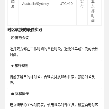
悉
实
亚
Australia/Sydney
UTC+10
尼
行
东
部
时
间
时区转换的最佳实践
🕐 商务会议
选择双方都在工作时间的重叠时段，避免过早或过晚的会议
时间。
✈️ 旅行规划
提前了解目的地时差，合理安排航班和住宿，预防时差反
应。
💼 远程协作
建立清晰的工作时间表，使用世界时钟工具，设置自动时区