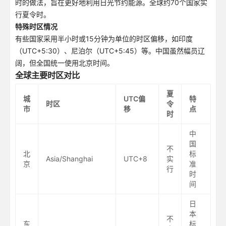
时的做法，旨在更好地利用日光节约能源。全球约70个国家实
行夏令时。
特殊时区情况
有些国家采用半小时或15分钟为单位的时区偏移，如印度
（UTC+5:30）、尼泊尔（UTC+5:45）等。中国虽然幅员辽
阔，但全国统一使用北京时间。
全球主要时区对比
夏
城
UTC偏
特
时区
令
市
移
点
时
中
国
不
北
标
Asia/Shanghai
UTC+8
实
京
准
行
时
间
日
本
不
东
标