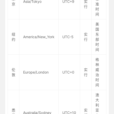
Asia/Tokyo
UTC+9
实
京
准
行
时
间
美
国
纽
实
东
America/New_York
UTC-5
约
行
部
时
间
格
林
伦
实
威
Europe/London
UTC+0
敦
行
治
时
间
澳
大
利
悉
实
亚
Australia/Sydney
UTC+10