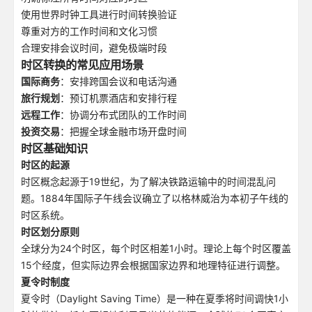
使用世界时钟工具进行时间转换验证
尊重对方的工作时间和文化习惯
合理安排会议时间，避免极端时段
时区转换的常见应用场景
国际商务
：安排跨国会议和电话沟通
旅行规划
：预订机票酒店和安排行程
远程工作
：协调分布式团队的工作时间
投资交易
：把握全球金融市场开盘时间
时区基础知识
时区的起源
时区概念起源于19世纪，为了解决铁路运输中的时间混乱问
题。1884年国际子午线会议确立了以格林威治为本初子午线的
时区系统。
时区划分原则
全球分为24个时区，每个时区相差1小时。理论上每个时区覆盖
15个经度，但实际边界会根据国家边界和地理特征进行调整。
夏令时制度
夏令时（Daylight Saving Time）是一种在夏季将时间调快1小