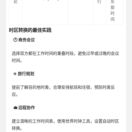
尼
行
东
部
时
间
时区转换的最佳实践
🕐 商务会议
选择双方都在工作时间的重叠时段，避免过早或过晚的会议
时间。
✈️ 旅行规划
提前了解目的地时差，合理安排航班和住宿，预防时差反
应。
💼 远程协作
建立清晰的工作时间表，使用世界时钟工具，设置自动时区
转换。