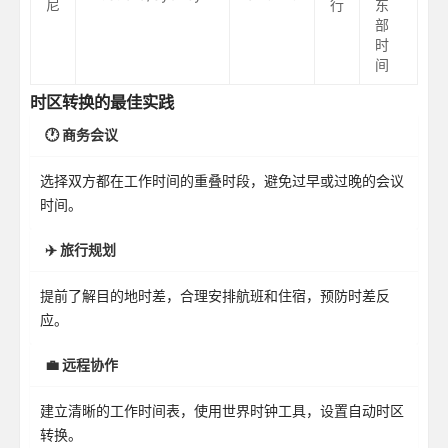
尼
行
东
部
时
间
时区转换的最佳实践
🕐 商务会议
选择双方都在工作时间的重叠时段，避免过早或过晚的会议
时间。
✈️ 旅行规划
提前了解目的地时差，合理安排航班和住宿，预防时差反
应。
💼 远程协作
建立清晰的工作时间表，使用世界时钟工具，设置自动时区
转换。