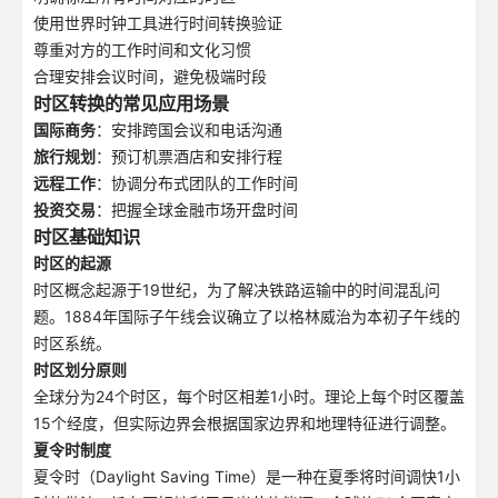
使用世界时钟工具进行时间转换验证
尊重对方的工作时间和文化习惯
合理安排会议时间，避免极端时段
时区转换的常见应用场景
国际商务
：安排跨国会议和电话沟通
旅行规划
：预订机票酒店和安排行程
远程工作
：协调分布式团队的工作时间
投资交易
：把握全球金融市场开盘时间
时区基础知识
时区的起源
时区概念起源于19世纪，为了解决铁路运输中的时间混乱问
题。1884年国际子午线会议确立了以格林威治为本初子午线的
时区系统。
时区划分原则
全球分为24个时区，每个时区相差1小时。理论上每个时区覆盖
15个经度，但实际边界会根据国家边界和地理特征进行调整。
夏令时制度
夏令时（Daylight Saving Time）是一种在夏季将时间调快1小