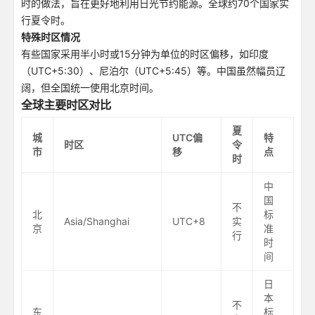
时的做法，旨在更好地利用日光节约能源。全球约70个国家实
行夏令时。
特殊时区情况
有些国家采用半小时或15分钟为单位的时区偏移，如印度
（UTC+5:30）、尼泊尔（UTC+5:45）等。中国虽然幅员辽
阔，但全国统一使用北京时间。
全球主要时区对比
夏
城
UTC偏
特
时区
令
市
移
点
时
中
国
不
北
标
Asia/Shanghai
UTC+8
实
京
准
行
时
间
日
本
不
东
标