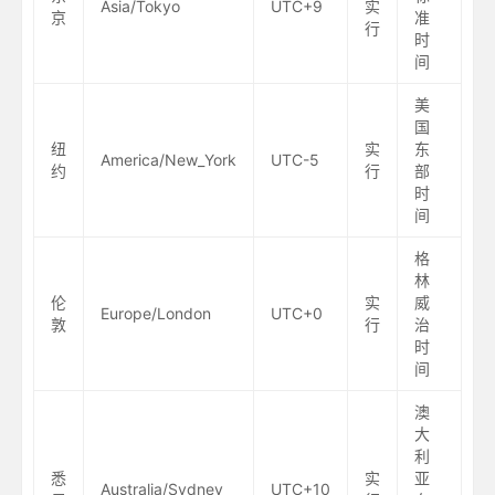
Asia/Tokyo
UTC+9
实
京
准
行
时
间
美
国
纽
实
东
America/New_York
UTC-5
约
行
部
时
间
格
林
伦
实
威
Europe/London
UTC+0
敦
行
治
时
间
澳
大
利
悉
实
亚
Australia/Sydney
UTC+10