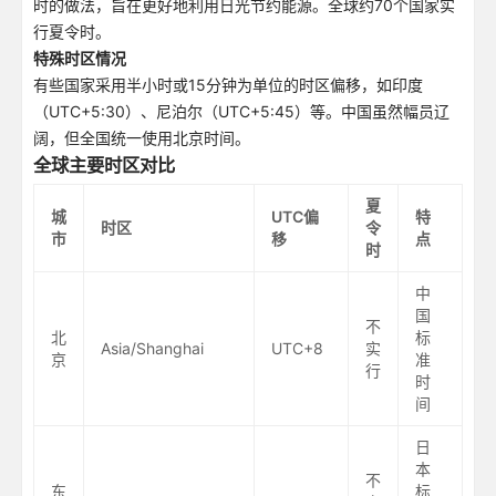
时的做法，旨在更好地利用日光节约能源。全球约70个国家实
行夏令时。
特殊时区情况
有些国家采用半小时或15分钟为单位的时区偏移，如印度
（UTC+5:30）、尼泊尔（UTC+5:45）等。中国虽然幅员辽
阔，但全国统一使用北京时间。
全球主要时区对比
夏
城
UTC偏
特
时区
令
市
移
点
时
中
国
不
北
标
Asia/Shanghai
UTC+8
实
京
准
行
时
间
日
本
不
东
标