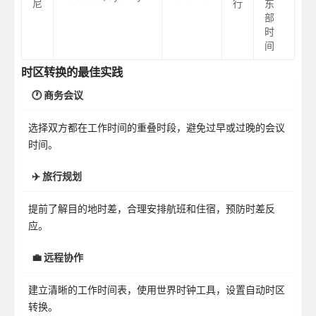
尼
行
东
部
时
间
时区转换的最佳实践
🕐 商务会议
选择双方都在工作时间的重叠时段，避免过早或过晚的会议
时间。
✈️ 旅行规划
提前了解目的地时差，合理安排航班和住宿，预防时差反
应。
💼 远程协作
建立清晰的工作时间表，使用世界时钟工具，设置自动时区
转换。