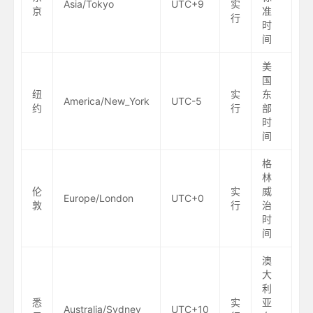
Asia/Tokyo
UTC+9
实
京
准
行
时
间
美
国
纽
实
东
America/New_York
UTC-5
约
行
部
时
间
格
林
伦
实
威
Europe/London
UTC+0
敦
行
治
时
间
澳
大
利
悉
实
亚
Australia/Sydney
UTC+10