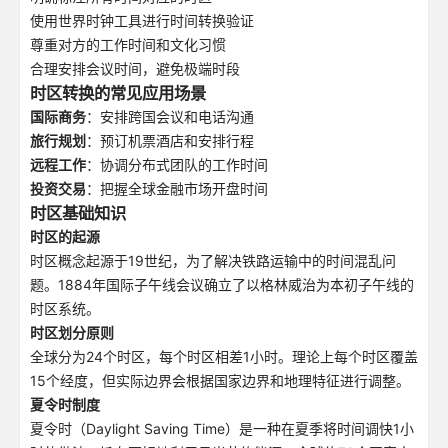
使用世界时钟工具进行时间转换验证
尊重对方的工作时间和文化习惯
合理安排会议时间，避免极端时段
时区转换的常见应用场景
国际商务
：安排跨国会议和电话沟通
旅行规划
：预订机票酒店和安排行程
远程工作
：协调分布式团队的工作时间
投资交易
：把握全球金融市场开盘时间
时区基础知识
时区的起源
时区概念起源于19世纪，为了解决铁路运输中的时间混乱问
题。1884年国际子午线会议确立了以格林威治为本初子午线的
时区系统。
时区划分原则
全球分为24个时区，每个时区相差1小时。理论上每个时区覆盖
15个经度，但实际边界会根据国家边界和地理特征进行调整。
夏令时制度
夏令时（Daylight Saving Time）是一种在夏季将时间调快1小