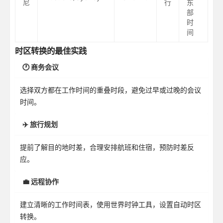
尼
行
东
部
时
间
时区转换的最佳实践
🕐 商务会议
选择双方都在工作时间的重叠时段，避免过早或过晚的会议
时间。
✈️ 旅行规划
提前了解目的地时差，合理安排航班和住宿，预防时差反
应。
💼 远程协作
建立清晰的工作时间表，使用世界时钟工具，设置自动时区
转换。