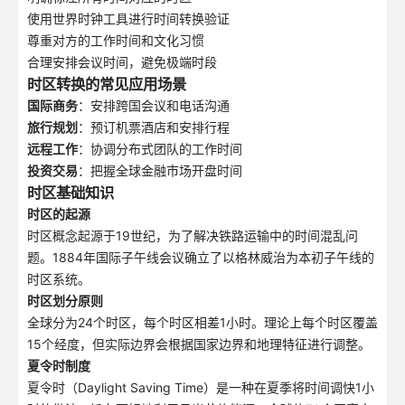
使用世界时钟工具进行时间转换验证
尊重对方的工作时间和文化习惯
合理安排会议时间，避免极端时段
时区转换的常见应用场景
国际商务
：安排跨国会议和电话沟通
旅行规划
：预订机票酒店和安排行程
远程工作
：协调分布式团队的工作时间
投资交易
：把握全球金融市场开盘时间
时区基础知识
时区的起源
时区概念起源于19世纪，为了解决铁路运输中的时间混乱问
题。1884年国际子午线会议确立了以格林威治为本初子午线的
时区系统。
时区划分原则
全球分为24个时区，每个时区相差1小时。理论上每个时区覆盖
15个经度，但实际边界会根据国家边界和地理特征进行调整。
夏令时制度
夏令时（Daylight Saving Time）是一种在夏季将时间调快1小