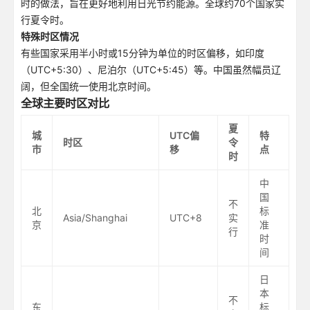
时的做法，旨在更好地利用日光节约能源。全球约70个国家实
行夏令时。
特殊时区情况
有些国家采用半小时或15分钟为单位的时区偏移，如印度
（UTC+5:30）、尼泊尔（UTC+5:45）等。中国虽然幅员辽
阔，但全国统一使用北京时间。
全球主要时区对比
夏
城
UTC偏
特
时区
令
市
移
点
时
中
国
不
北
标
Asia/Shanghai
UTC+8
实
京
准
行
时
间
日
本
不
东
标