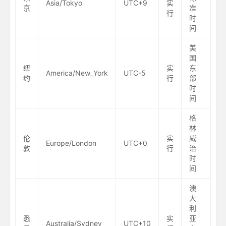
Asia/Tokyo
UTC+9
实
京
准
行
时
间
美
国
纽
实
东
America/New_York
UTC-5
约
行
部
时
间
格
林
伦
实
威
Europe/London
UTC+0
敦
行
治
时
间
澳
大
利
悉
实
亚
Australia/Sydney
UTC+10