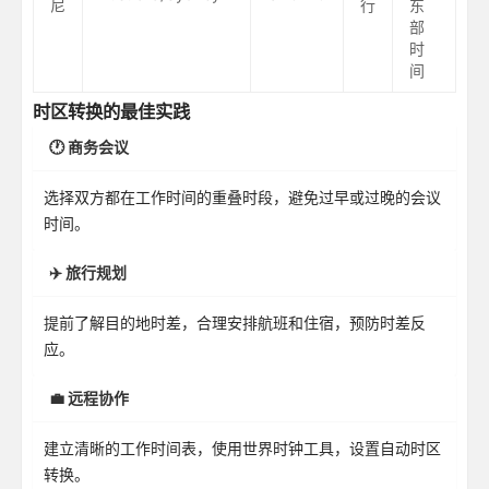
尼
行
东
部
时
间
时区转换的最佳实践
🕐 商务会议
选择双方都在工作时间的重叠时段，避免过早或过晚的会议
时间。
✈️ 旅行规划
提前了解目的地时差，合理安排航班和住宿，预防时差反
应。
💼 远程协作
建立清晰的工作时间表，使用世界时钟工具，设置自动时区
转换。