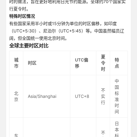
时的做法，旨在更好地利用日光节约能源。全球约70个国家实
行夏令时。
特殊时区情况
有些国家采用半小时或15分钟为单位的时区偏移，如印度
（UTC+5:30）、尼泊尔（UTC+5:45）等。中国虽然幅员辽
阔，但全国统一使用北京时间。
全球主要时区对比
夏
城
UTC偏
特
时区
令
市
移
点
时
中
国
不
北
标
Asia/Shanghai
UTC+8
实
京
准
行
时
间
日
本
不
东
标