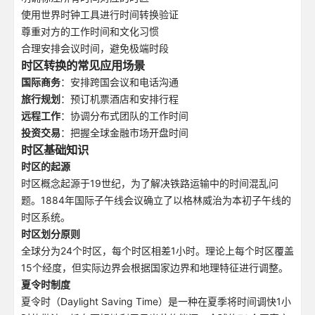
使用世界时钟工具进行时间转换验证
尊重对方的工作时间和文化习惯
合理安排会议时间，避免极端时段
时区转换的常见应用场景
国际商务
：安排跨国会议和电话沟通
旅行规划
：预订机票酒店和安排行程
远程工作
：协调分布式团队的工作时间
投资交易
：把握全球金融市场开盘时间
时区基础知识
时区的起源
时区概念起源于19世纪，为了解决铁路运输中的时间混乱问
题。1884年国际子午线会议确立了以格林威治为本初子午线的
时区系统。
时区划分原则
全球分为24个时区，每个时区相差1小时。理论上每个时区覆盖
15个经度，但实际边界会根据国家边界和地理特征进行调整。
夏令时制度
夏令时（Daylight Saving Time）是一种在夏季将时间调快1小