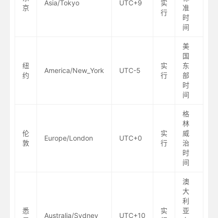
Asia/Tokyo
UTC+9
实
京
准
行
时
间
美
国
纽
实
东
America/New_York
UTC-5
约
行
部
时
间
格
林
伦
实
威
Europe/London
UTC+0
敦
行
治
时
间
澳
大
利
悉
实
亚
Australia/Sydney
UTC+10