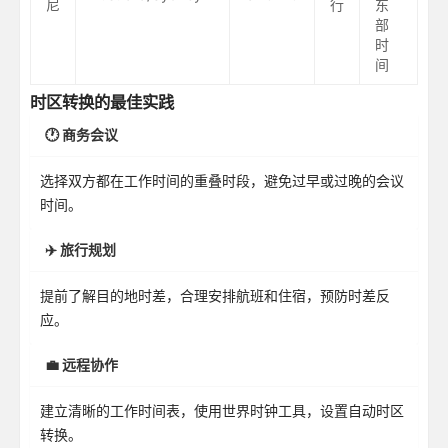
尼
行
东
部
时
间
时区转换的最佳实践
🕐 商务会议
选择双方都在工作时间的重叠时段，避免过早或过晚的会议
时间。
✈️ 旅行规划
提前了解目的地时差，合理安排航班和住宿，预防时差反
应。
💼 远程协作
建立清晰的工作时间表，使用世界时钟工具，设置自动时区
转换。