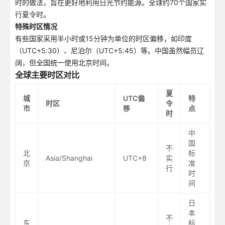
时的做法，旨在更好地利用日光节约能源。全球约70个国家实
行夏令时。
特殊时区情况
有些国家采用半小时或15分钟为单位的时区偏移，如印度
（UTC+5:30）、尼泊尔（UTC+5:45）等。中国虽然幅员辽
阔，但全国统一使用北京时间。
全球主要时区对比
夏
城
UTC偏
特
时区
令
市
移
点
时
中
国
不
北
标
Asia/Shanghai
UTC+8
实
京
准
行
时
间
日
本
不
东
标