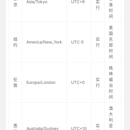
Asia/Tokyo
UTC+9
实
京
准
行
时
间
美
国
纽
实
东
America/New_York
UTC-5
约
行
部
时
间
格
林
伦
实
威
Europe/London
UTC+0
敦
行
治
时
间
澳
大
利
悉
实
亚
Australia/Sydney
UTC+10