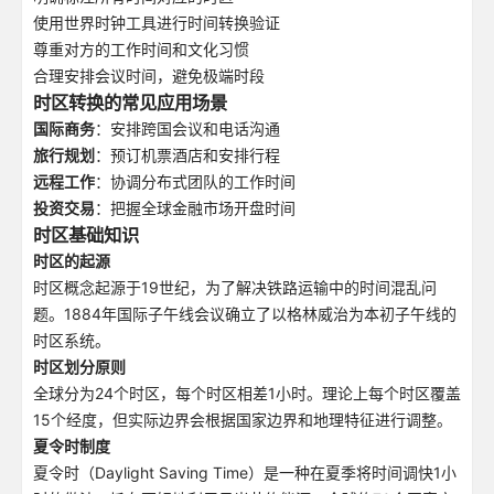
使用世界时钟工具进行时间转换验证
尊重对方的工作时间和文化习惯
合理安排会议时间，避免极端时段
时区转换的常见应用场景
国际商务
：安排跨国会议和电话沟通
旅行规划
：预订机票酒店和安排行程
远程工作
：协调分布式团队的工作时间
投资交易
：把握全球金融市场开盘时间
时区基础知识
时区的起源
时区概念起源于19世纪，为了解决铁路运输中的时间混乱问
题。1884年国际子午线会议确立了以格林威治为本初子午线的
时区系统。
时区划分原则
全球分为24个时区，每个时区相差1小时。理论上每个时区覆盖
15个经度，但实际边界会根据国家边界和地理特征进行调整。
夏令时制度
夏令时（Daylight Saving Time）是一种在夏季将时间调快1小