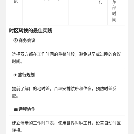
尼
行
东
部
时
间
时区转换的最佳实践
🕐 商务会议
选择双方都在工作时间的重叠时段，避免过早或过晚的会议
时间。
✈️ 旅行规划
提前了解目的地时差，合理安排航班和住宿，预防时差反
应。
💼 远程协作
建立清晰的工作时间表，使用世界时钟工具，设置自动时区
转换。