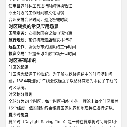
使用世界时钟工具进行时间转换验证
尊重对方的工作时间和文化习惯
合理安排会议时间，避免极端时段
时区转换的常见应用场景
国际商务
：安排跨国会议和电话沟通
旅行规划
：预订机票酒店和安排行程
远程工作
：协调分布式团队的工作时间
投资交易
：把握全球金融市场开盘时间
时区基础知识
时区的起源
时区概念起源于19世纪，为了解决铁路运输中的时间混乱问
题。1884年国际子午线会议确立了以格林威治为本初子午线的
时区系统。
时区划分原则
全球分为24个时区，每个时区相差1小时。理论上每个时区覆盖
15个经度，但实际边界会根据国家边界和地理特征进行调整。
夏令时制度
夏令时（Daylight Saving Time）是一种在夏季将时间调快1小