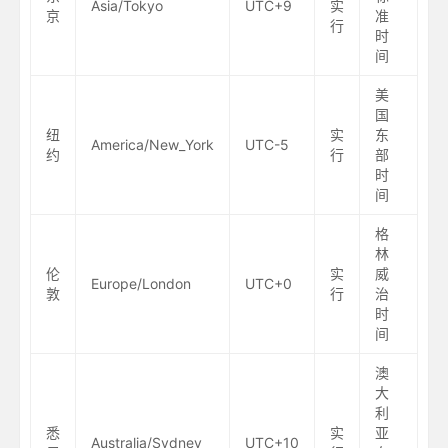
Asia/Tokyo
UTC+9
实
京
准
行
时
间
美
国
纽
实
东
America/New_York
UTC-5
约
行
部
时
间
格
林
伦
实
威
Europe/London
UTC+0
敦
行
治
时
间
澳
大
利
悉
实
亚
Australia/Sydney
UTC+10