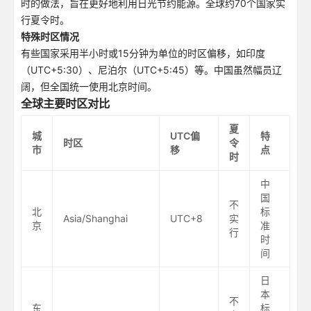
时的做法，旨在更好地利用日光节约能源。全球约70个国家实
行夏令时。
特殊时区情况
有些国家采用半小时或15分钟为单位的时区偏移，如印度
（UTC+5:30）、尼泊尔（UTC+5:45）等。中国虽然幅员辽
阔，但全国统一使用北京时间。
全球主要时区对比
夏
城
UTC偏
特
时区
令
市
移
点
时
中
国
不
北
标
Asia/Shanghai
UTC+8
实
京
准
行
时
间
日
本
不
东
标