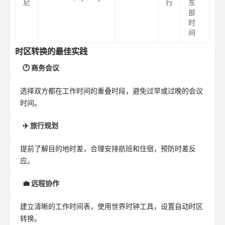
尼
行
东
部
时
间
时区转换的最佳实践
🕐 商务会议
选择双方都在工作时间的重叠时段，避免过早或过晚的会议
时间。
✈️ 旅行规划
提前了解目的地时差，合理安排航班和住宿，预防时差反
应。
💼 远程协作
建立清晰的工作时间表，使用世界时钟工具，设置自动时区
转换。