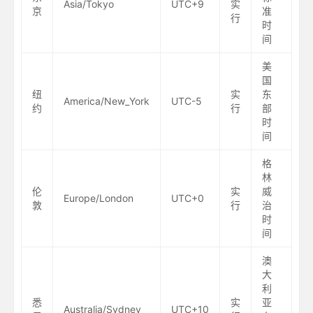
Asia/Tokyo
UTC+9
实
京
准
行
时
间
美
国
纽
实
东
America/New_York
UTC-5
约
行
部
时
间
格
林
伦
实
威
Europe/London
UTC+0
敦
行
治
时
间
澳
大
利
悉
实
亚
Australia/Sydney
UTC+10