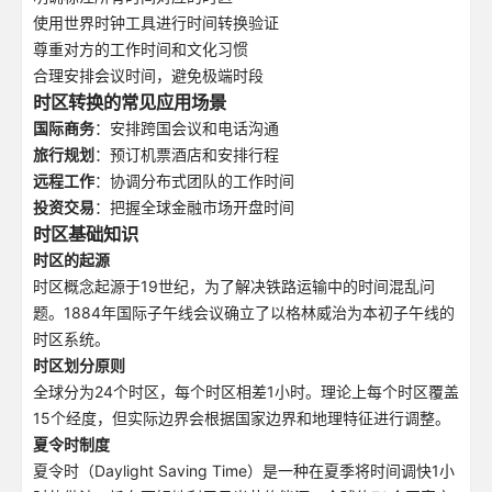
使用世界时钟工具进行时间转换验证
尊重对方的工作时间和文化习惯
合理安排会议时间，避免极端时段
时区转换的常见应用场景
国际商务
：安排跨国会议和电话沟通
旅行规划
：预订机票酒店和安排行程
远程工作
：协调分布式团队的工作时间
投资交易
：把握全球金融市场开盘时间
时区基础知识
时区的起源
时区概念起源于19世纪，为了解决铁路运输中的时间混乱问
题。1884年国际子午线会议确立了以格林威治为本初子午线的
时区系统。
时区划分原则
全球分为24个时区，每个时区相差1小时。理论上每个时区覆盖
15个经度，但实际边界会根据国家边界和地理特征进行调整。
夏令时制度
夏令时（Daylight Saving Time）是一种在夏季将时间调快1小