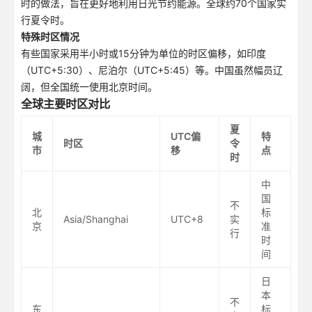
时的做法，旨在更好地利用日光节约能源。全球约70个国家实
行夏令时。
特殊时区情况
有些国家采用半小时或15分钟为单位的时区偏移，如印度
（UTC+5:30）、尼泊尔（UTC+5:45）等。中国虽然幅员辽
阔，但全国统一使用北京时间。
全球主要时区对比
夏
城
UTC偏
特
时区
令
市
移
点
时
中
国
不
北
标
Asia/Shanghai
UTC+8
实
京
准
行
时
间
日
本
不
东
标