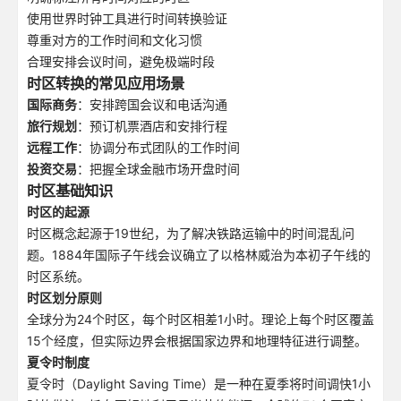
使用世界时钟工具进行时间转换验证
尊重对方的工作时间和文化习惯
合理安排会议时间，避免极端时段
时区转换的常见应用场景
国际商务
：安排跨国会议和电话沟通
旅行规划
：预订机票酒店和安排行程
远程工作
：协调分布式团队的工作时间
投资交易
：把握全球金融市场开盘时间
时区基础知识
时区的起源
时区概念起源于19世纪，为了解决铁路运输中的时间混乱问
题。1884年国际子午线会议确立了以格林威治为本初子午线的
时区系统。
时区划分原则
全球分为24个时区，每个时区相差1小时。理论上每个时区覆盖
15个经度，但实际边界会根据国家边界和地理特征进行调整。
夏令时制度
夏令时（Daylight Saving Time）是一种在夏季将时间调快1小