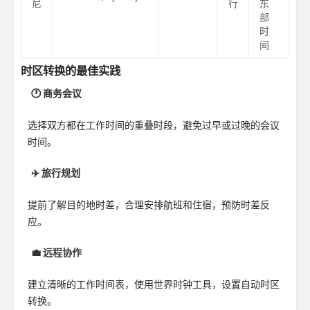
尼
行
东
部
时
间
时区转换的最佳实践
🕐 商务会议
选择双方都在工作时间的重叠时段，避免过早或过晚的会议
时间。
✈️ 旅行规划
提前了解目的地时差，合理安排航班和住宿，预防时差反
应。
💼 远程协作
建立清晰的工作时间表，使用世界时钟工具，设置自动时区
转换。