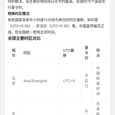
时的做法，旨在更好地利用日光节约能源。全球约70个国家实
行夏令时。
特殊时区情况
有些国家采用半小时或15分钟为单位的时区偏移，如印度
（UTC+5:30）、尼泊尔（UTC+5:45）等。中国虽然幅员辽
阔，但全国统一使用北京时间。
全球主要时区对比
夏
城
UTC偏
特
时区
令
市
移
点
时
中
国
不
北
标
Asia/Shanghai
UTC+8
实
京
准
行
时
间
日
本
不
东
标