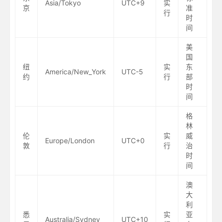
Asia/Tokyo
UTC+9
实
京
准
行
时
间
美
国
纽
实
东
America/New_York
UTC-5
约
行
部
时
间
格
林
伦
实
威
Europe/London
UTC+0
敦
行
治
时
间
澳
大
利
悉
实
亚
Australia/Sydney
UTC+10