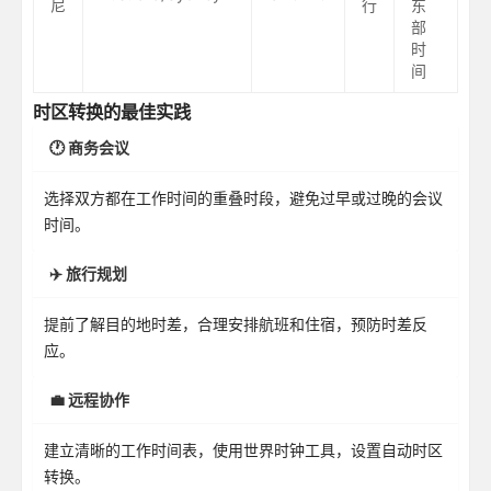
尼
行
东
部
时
间
时区转换的最佳实践
🕐 商务会议
选择双方都在工作时间的重叠时段，避免过早或过晚的会议
时间。
✈️ 旅行规划
提前了解目的地时差，合理安排航班和住宿，预防时差反
应。
💼 远程协作
建立清晰的工作时间表，使用世界时钟工具，设置自动时区
转换。