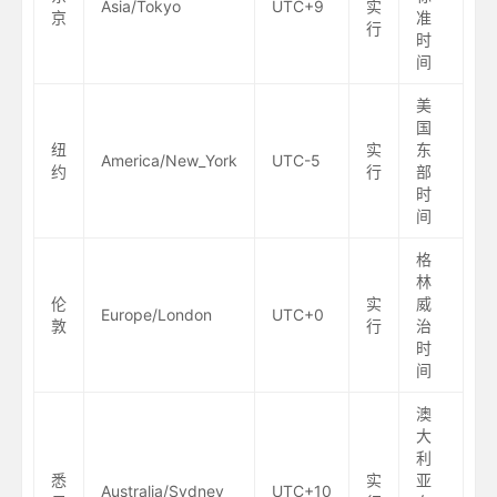
Asia/Tokyo
UTC+9
实
京
准
行
时
间
美
国
纽
实
东
America/New_York
UTC-5
约
行
部
时
间
格
林
伦
实
威
Europe/London
UTC+0
敦
行
治
时
间
澳
大
利
悉
实
亚
Australia/Sydney
UTC+10