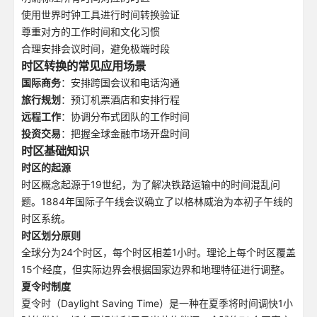
使用世界时钟工具进行时间转换验证
尊重对方的工作时间和文化习惯
合理安排会议时间，避免极端时段
时区转换的常见应用场景
国际商务
：安排跨国会议和电话沟通
旅行规划
：预订机票酒店和安排行程
远程工作
：协调分布式团队的工作时间
投资交易
：把握全球金融市场开盘时间
时区基础知识
时区的起源
时区概念起源于19世纪，为了解决铁路运输中的时间混乱问
题。1884年国际子午线会议确立了以格林威治为本初子午线的
时区系统。
时区划分原则
全球分为24个时区，每个时区相差1小时。理论上每个时区覆盖
15个经度，但实际边界会根据国家边界和地理特征进行调整。
夏令时制度
夏令时（Daylight Saving Time）是一种在夏季将时间调快1小