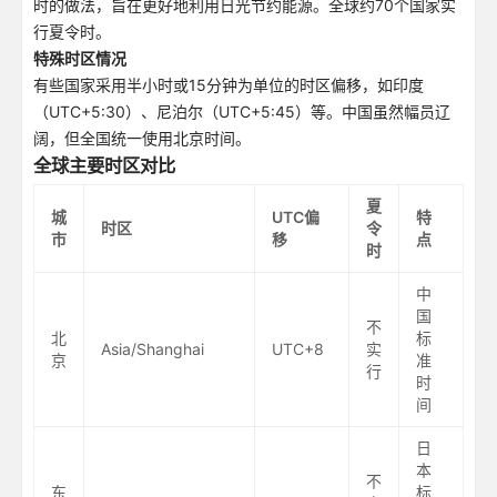
时的做法，旨在更好地利用日光节约能源。全球约70个国家实
行夏令时。
特殊时区情况
有些国家采用半小时或15分钟为单位的时区偏移，如印度
（UTC+5:30）、尼泊尔（UTC+5:45）等。中国虽然幅员辽
阔，但全国统一使用北京时间。
全球主要时区对比
夏
城
UTC偏
特
时区
令
市
移
点
时
中
国
不
北
标
Asia/Shanghai
UTC+8
实
京
准
行
时
间
日
本
不
东
标