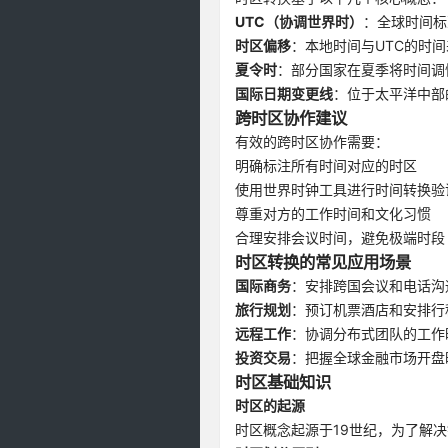
UTC（协调世界时）
：全球时间标
时区偏移
：本地时间与UTC的时间
夏令时
：部分国家在夏季将时间调
国际日期变更线
：位于太平洋中部
跨时区协作建议
有效的跨时区协作需要：
明确标注所有时间对应的时区
使用世界时钟工具进行时间转换验
尊重对方的工作时间和文化习惯
合理安排会议时间，避免极端时段
时区转换的常见应用场景
国际商务
：安排跨国会议和电话沟
旅行规划
：预订机票酒店和安排行
远程工作
：协调分布式团队的工作
投资交易
：把握全球金融市场开盘
时区基础知识
时区的起源
时区概念起源于19世纪，为了解