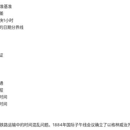
准基准
差
快1小时
的日期分界线
证
通
程
时间
时间
决铁路运输中的时间混乱问题。1884年国际子午线会议确立了以格林威治