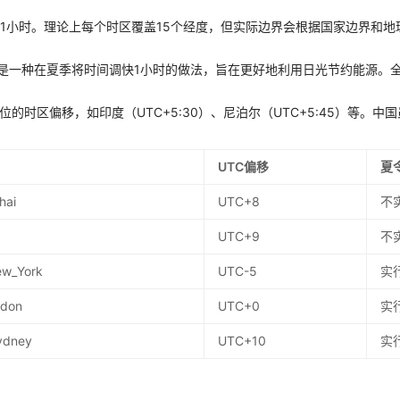
差1小时。理论上每个时区覆盖15个经度，但实际边界会根据国家边界和地
g Time）是一种在夏季将时间调快1小时的做法，旨在更好地利用日光节约能源
位的时区偏移，如印度（UTC+5:30）、尼泊尔（UTC+5:45）等。
UTC偏移
夏
hai
UTC+8
不
UTC+9
不
ew_York
UTC-5
实
ndon
UTC+0
实
Sydney
UTC+10
实