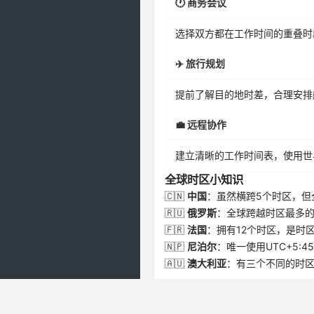
🕐 商务会议
选择双方都在工作时间的重叠时
✈️ 旅行规划
提前了解目的地时差，合理安排
💼 远程协作
建立清晰的工作时间表，使用世
全球时区小知识
🇨🇳
中国
：虽然横跨5个时区，但
🇷🇺
俄罗斯
：全球跨越时区最多的
🇫🇷
法国
：拥有12个时区，是时
🇳🇵
尼泊尔
：唯一使用UTC+5:4
🇦🇺
澳大利亚
：有三个不同的时