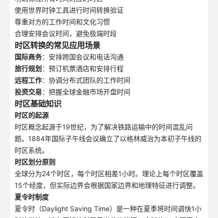
使用世界时钟工具进行时间转换验证
尊重对方的工作时间和文化习惯
合理安排会议时间，避免极端时段
时区转换的常见应用场景
国际商务
：安排跨国会议和电话沟通
旅行规划
：预订机票酒店和安排行程
远程工作
：协调分布式团队的工作时间
投资交易
：把握全球金融市场开盘时间
时区基础知识
时区的起源
时区概念起源于19世纪，为了解决铁路运输中的时间混乱问
题。1884年国际子午线会议确立了以格林威治为本初子午线的
时区系统。
时区划分原则
全球分为24个时区，每个时区相差1小时。理论上每个时区覆盖
15个经度，但实际边界会根据国家边界和地理特征进行调整。
夏令时制度
夏令时（Daylight Saving Time）是一种在夏季将时间调快1小