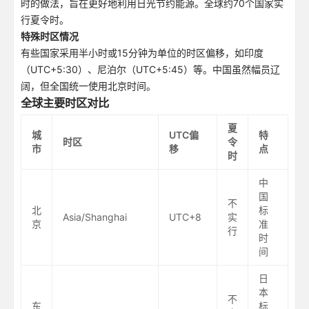
时的做法，旨在更好地利用日光节约能源。全球约70个国家实
行夏令时。
特殊时区情况
有些国家采用半小时或15分钟为单位的时区偏移，如印度
（UTC+5:30）、尼泊尔（UTC+5:45）等。中国虽然幅员辽
阔，但全国统一使用北京时间。
全球主要时区对比
夏
城
UTC偏
特
时区
令
市
移
点
时
中
国
不
北
标
Asia/Shanghai
UTC+8
实
京
准
行
时
间
日
本
不
东
标