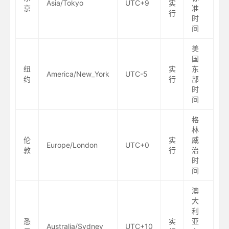
Asia/Tokyo
UTC+9
实
京
准
行
时
间
美
国
纽
实
东
America/New_York
UTC-5
约
行
部
时
间
格
林
伦
实
威
Europe/London
UTC+0
敦
行
治
时
间
澳
大
利
悉
实
亚
Australia/Sydney
UTC+10