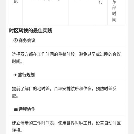
尼
行
东
部
时
间
时区转换的最佳实践
🕐 商务会议
选择双方都在工作时间的重叠时段，避免过早或过晚的会议
时间。
✈️ 旅行规划
提前了解目的地时差，合理安排航班和住宿，预防时差反
应。
💼 远程协作
建立清晰的工作时间表，使用世界时钟工具，设置自动时区
转换。