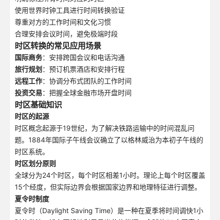
使用世界时钟工具进行时间转换验证
尊重对方的工作时间和文化习惯
合理安排会议时间，避免极端时段
时区转换的常见应用场景
国际商务
：安排跨国会议和电话沟通
旅行规划
：预订机票酒店和安排行程
远程工作
：协调分布式团队的工作时间
投资交易
：把握全球金融市场开盘时间
时区基础知识
时区的起源
时区概念起源于19世纪，为了解决铁路运输中的时间混乱问
题。1884年国际子午线会议确立了以格林威治为本初子午线的
时区系统。
时区划分原则
全球分为24个时区，每个时区相差1小时。理论上每个时区覆盖
15个经度，但实际边界会根据国家边界和地理特征进行调整。
夏令时制度
夏令时（Daylight Saving Time）是一种在夏季将时间调快1小