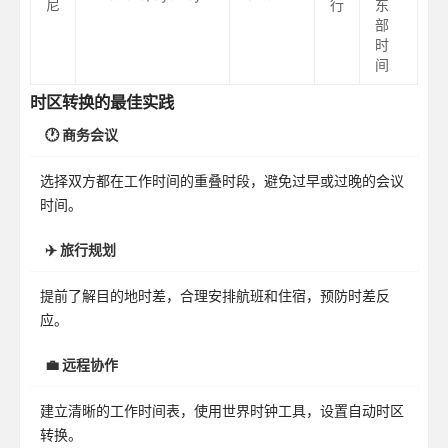
尼
行
东
部
时
间
时区转换的最佳实践
🕐 商务会议
选择双方都在工作时间的重叠时段，避免过早或过晚的会议
时间。
✈️ 旅行规划
提前了解目的地时差，合理安排航班和住宿，预防时差反
应。
💼 远程协作
建立清晰的工作时间表，使用世界时钟工具，设置自动时区
转换。