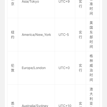
Asia/Tokyo
UTC+9
实
京
准
行
时
间
美
国
纽
实
东
America/New_York
UTC-5
约
行
部
时
间
格
林
伦
实
威
Europe/London
UTC+0
敦
行
治
时
间
澳
大
利
悉
实
亚
Australia/Sydney
UTC+10