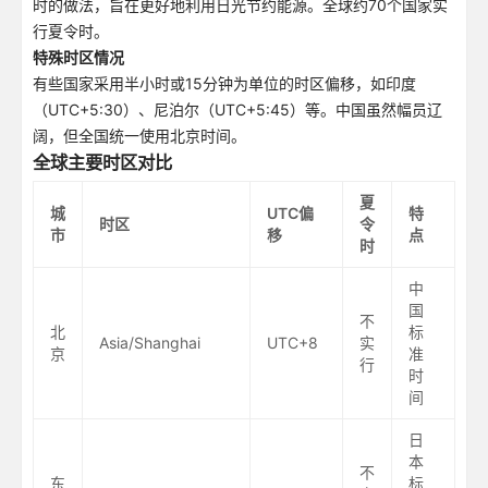
时的做法，旨在更好地利用日光节约能源。全球约70个国家实
行夏令时。
特殊时区情况
有些国家采用半小时或15分钟为单位的时区偏移，如印度
（UTC+5:30）、尼泊尔（UTC+5:45）等。中国虽然幅员辽
阔，但全国统一使用北京时间。
全球主要时区对比
夏
城
UTC偏
特
时区
令
市
移
点
时
中
国
不
北
标
Asia/Shanghai
UTC+8
实
京
准
行
时
间
日
本
不
东
标