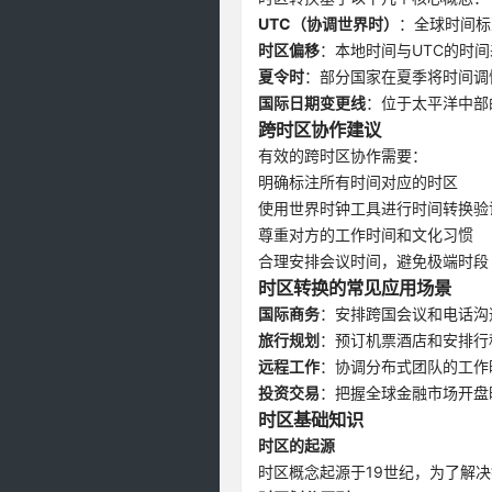
UTC（协调世界时）
：全球时间标
时区偏移
：本地时间与UTC的时间
夏令时
：部分国家在夏季将时间调
国际日期变更线
：位于太平洋中部
跨时区协作建议
有效的跨时区协作需要：
明确标注所有时间对应的时区
使用世界时钟工具进行时间转换验
尊重对方的工作时间和文化习惯
合理安排会议时间，避免极端时段
时区转换的常见应用场景
国际商务
：安排跨国会议和电话沟
旅行规划
：预订机票酒店和安排行
远程工作
：协调分布式团队的工作
投资交易
：把握全球金融市场开盘
时区基础知识
时区的起源
时区概念起源于19世纪，为了解