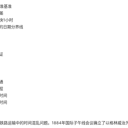
准基准
差
快1小时
的日期分界线
证
通
程
时间
时间
决铁路运输中的时间混乱问题。1884年国际子午线会议确立了以格林威治