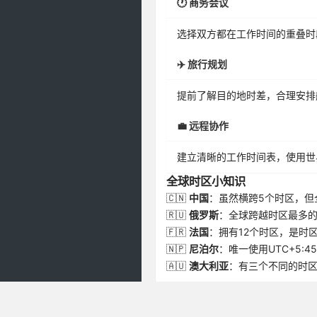
🕐 商务会议
选择双方都在工作时间的重叠时
✈️ 旅行规划
提前了解目的地时差，合理安排
💼 远程协作
建立清晰的工作时间表，使用世
全球时区小知识
🇨🇳
中国
：虽然横跨5个时区，但
🇷🇺
俄罗斯
：全球跨越时区最多的
🇫🇷
法国
：拥有12个时区，是时
🇳🇵
尼泊尔
：唯一使用UTC+5:4
🇦🇺
澳大利亚
：有三个不同的时