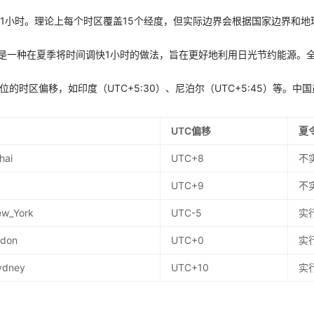
差1小时。理论上每个时区覆盖15个经度，但实际边界会根据国家边界和地
g Time）是一种在夏季将时间调快1小时的做法，旨在更好地利用日光节约能源
位的时区偏移，如印度（UTC+5:30）、尼泊尔（UTC+5:45）等。
UTC偏移
夏
hai
UTC+8
不
UTC+9
不
ew_York
UTC-5
实
ndon
UTC+0
实
Sydney
UTC+10
实