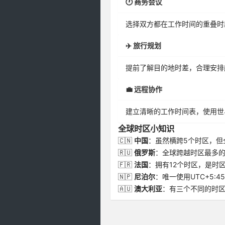
🕐 商务会议
选择双方都在工作时间的重叠时
✈️ 旅行规划
提前了解目的地时差，合理安排
💼 远程协作
建立清晰的工作时间表，使用世
全球时区小知识
🇨🇳
中国
：虽然横跨5个时区，但
🇷🇺
俄罗斯
：全球跨越时区最多的
🇫🇷
法国
：拥有12个时区，是时
🇳🇵
尼泊尔
：唯一使用UTC+5:4
🇦🇺
澳大利亚
：有三个不同的时