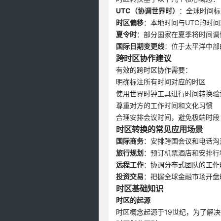
UTC（协调世界时）
：全球时间标
时区偏移
：本地时间与UTC的时间
夏令时
：部分国家在夏季将时间调
国际日期变更线
：位于太平洋中部
跨时区协作建议
有效的跨时区协作需要：
明确标注所有时间对应的时区
使用世界时钟工具进行时间转换验
尊重对方的工作时间和文化习惯
合理安排会议时间，避免极端时段
时区转换的常见应用场景
国际商务
：安排跨国会议和电话沟
旅行规划
：预订机票酒店和安排行
远程工作
：协调分布式团队的工作
投资交易
：把握全球金融市场开盘
时区基础知识
时区的起源
时区概念起源于19世纪，为了解