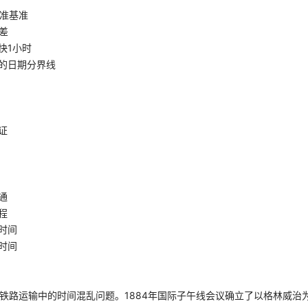
准基准
差
快1小时
的日期分界线
证
通
程
时间
时间
决铁路运输中的时间混乱问题。1884年国际子午线会议确立了以格林威治