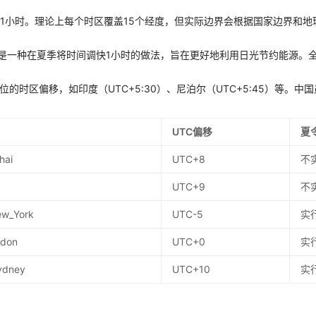
差1小时。理论上每个时区覆盖15个经度，但实际边界会根据国家边界和地
g Time）是一种在夏季将时间调快1小时的做法，旨在更好地利用日光节约能源
位的时区偏移，如印度（UTC+5:30）、尼泊尔（UTC+5:45）等。
UTC偏移
夏
hai
UTC+8
不
UTC+9
不
ew_York
UTC-5
实
ndon
UTC+0
实
Sydney
UTC+10
实