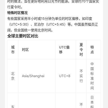
时的做法，旨在更好地利用日光节约能源。全球约70个国家实
行夏令时。
特殊时区情况
有些国家采用半小时或15分钟为单位的时区偏移，如印度
（UTC+5:30）、尼泊尔（UTC+5:45）等。中国虽然幅员辽
阔，但全国统一使用北京时间。
全球主要时区对比
夏
城
UTC偏
特
时区
令
市
移
点
时
中
国
不
北
标
Asia/Shanghai
UTC+8
实
京
准
行
时
间
日
本
不
东
标