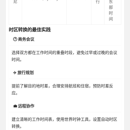
尼
行
东
部
时
间
时区转换的最佳实践
🕐 商务会议
选择双方都在工作时间的重叠时段，避免过早或过晚的会议
时间。
✈️ 旅行规划
提前了解目的地时差，合理安排航班和住宿，预防时差反
应。
💼 远程协作
建立清晰的工作时间表，使用世界时钟工具，设置自动时区
转换。