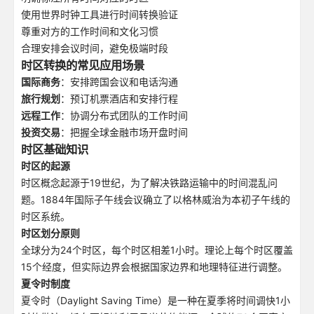
使用世界时钟工具进行时间转换验证
尊重对方的工作时间和文化习惯
合理安排会议时间，避免极端时段
时区转换的常见应用场景
国际商务
：安排跨国会议和电话沟通
旅行规划
：预订机票酒店和安排行程
远程工作
：协调分布式团队的工作时间
投资交易
：把握全球金融市场开盘时间
时区基础知识
时区的起源
时区概念起源于19世纪，为了解决铁路运输中的时间混乱问
题。1884年国际子午线会议确立了以格林威治为本初子午线的
时区系统。
时区划分原则
全球分为24个时区，每个时区相差1小时。理论上每个时区覆盖
15个经度，但实际边界会根据国家边界和地理特征进行调整。
夏令时制度
夏令时（Daylight Saving Time）是一种在夏季将时间调快1小