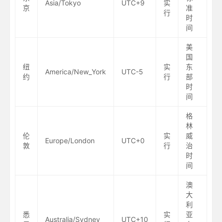
Asia/Tokyo
UTC+9
实
京
准
行
时
间
美
国
纽
实
东
America/New_York
UTC-5
约
行
部
时
间
格
林
伦
实
威
Europe/London
UTC+0
敦
行
治
时
间
澳
大
利
悉
实
亚
Australia/Sydney
UTC+10