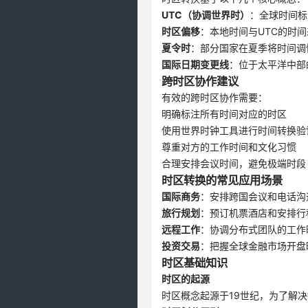
UTC（协调世界时）
：全球时间标
时区偏移
：本地时间与UTC的时间
夏令时
：部分国家在夏季将时间调
国际日期变更线
：位于太平洋中部
跨时区协作建议
有效的跨时区协作需要：
明确标注所有时间对应的时区
使用世界时钟工具进行时间转换验
尊重对方的工作时间和文化习惯
合理安排会议时间，避免极端时段
时区转换的常见应用场景
国际商务
：安排跨国会议和电话沟
旅行规划
：预订机票酒店和安排行
远程工作
：协调分布式团队的工作
投资交易
：把握全球金融市场开盘
时区基础知识
时区的起源
时区概念起源于19世纪，为了解