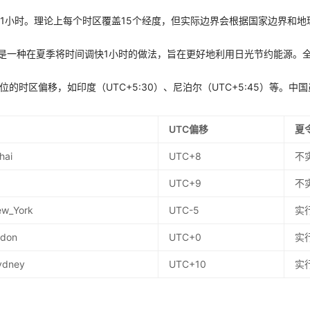
差1小时。理论上每个时区覆盖15个经度，但实际边界会根据国家边界和地
g Time）是一种在夏季将时间调快1小时的做法，旨在更好地利用日光节约能源
位的时区偏移，如印度（UTC+5:30）、尼泊尔（UTC+5:45）等。
UTC偏移
夏
hai
UTC+8
不
UTC+9
不
ew_York
UTC-5
实
ndon
UTC+0
实
Sydney
UTC+10
实