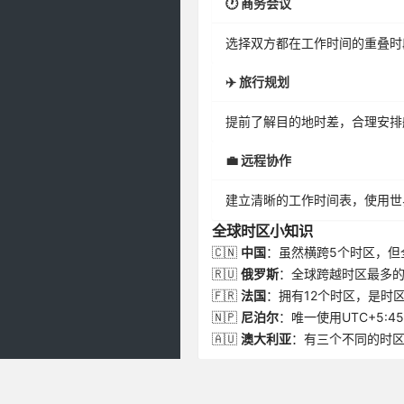
🕐 商务会议
选择双方都在工作时间的重叠时
✈️ 旅行规划
提前了解目的地时差，合理安排
💼 远程协作
建立清晰的工作时间表，使用世
全球时区小知识
🇨🇳
中国
：虽然横跨5个时区，但
🇷🇺
俄罗斯
：全球跨越时区最多的
🇫🇷
法国
：拥有12个时区，是时
🇳🇵
尼泊尔
：唯一使用UTC+5:4
🇦🇺
澳大利亚
：有三个不同的时