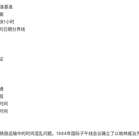
准基准
差
快1小时
的日期分界线
证
通
程
时间
时间
决铁路运输中的时间混乱问题。1884年国际子午线会议确立了以格林威治