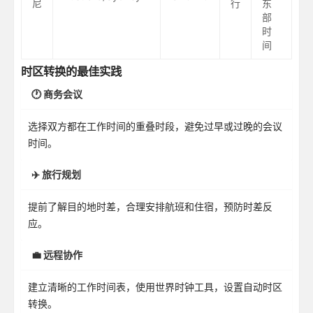
尼
行
东
部
时
间
时区转换的最佳实践
🕐 商务会议
选择双方都在工作时间的重叠时段，避免过早或过晚的会议
时间。
✈️ 旅行规划
提前了解目的地时差，合理安排航班和住宿，预防时差反
应。
💼 远程协作
建立清晰的工作时间表，使用世界时钟工具，设置自动时区
转换。