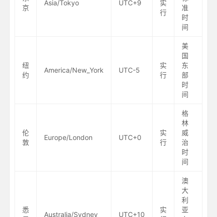
Asia/Tokyo
UTC+9
实
京
准
行
时
间
美
国
纽
实
东
America/New_York
UTC-5
约
行
部
时
间
格
林
伦
实
威
Europe/London
UTC+0
敦
行
治
时
间
澳
大
利
悉
实
亚
Australia/Sydney
UTC+10