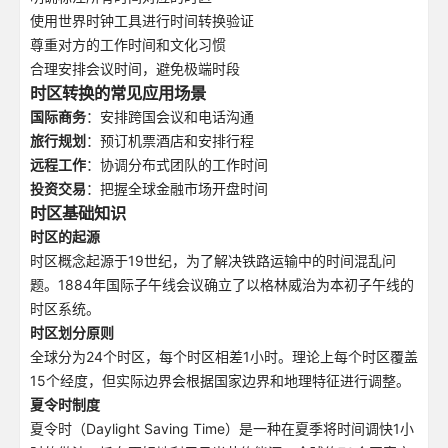
使用世界时钟工具进行时间转换验证
尊重对方的工作时间和文化习惯
合理安排会议时间，避免极端时段
时区转换的常见应用场景
国际商务
：安排跨国会议和电话沟通
旅行规划
：预订机票酒店和安排行程
远程工作
：协调分布式团队的工作时间
投资交易
：把握全球金融市场开盘时间
时区基础知识
时区的起源
时区概念起源于19世纪，为了解决铁路运输中的时间混乱问
题。1884年国际子午线会议确立了以格林威治为本初子午线的
时区系统。
时区划分原则
全球分为24个时区，每个时区相差1小时。理论上每个时区覆盖
15个经度，但实际边界会根据国家边界和地理特征进行调整。
夏令时制度
夏令时（Daylight Saving Time）是一种在夏季将时间调快1小