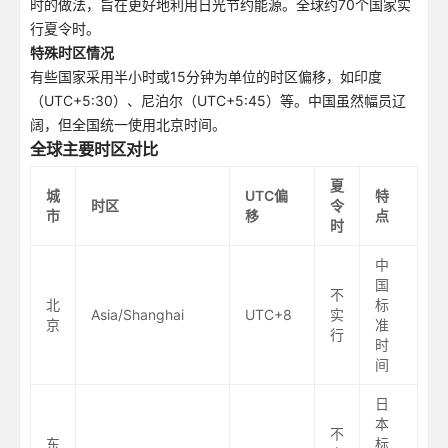
时的做法，旨在更好地利用日光节约能源。全球约70个国家实
行夏令时。
特殊时区情况
有些国家采用半小时或15分钟为单位的时区偏移，如印度
（UTC+5:30）、尼泊尔（UTC+5:45）等。中国虽然幅员辽
阔，但全国统一使用北京时间。
全球主要时区对比
夏
城
UTC偏
特
时区
令
市
移
点
时
中
国
不
北
标
Asia/Shanghai
UTC+8
实
京
准
行
时
间
日
本
不
东
标