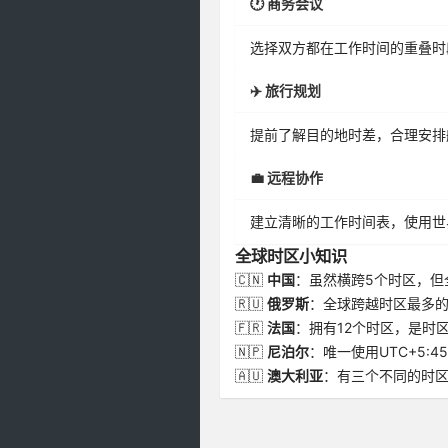
🕐 商务会议
选择双方都在工作时间的重叠时
✈️ 旅行规划
提前了解目的地时差，合理安排
💼 远程协作
建立清晰的工作时间表，使用世
全球时区小知识
🇨🇳
中国
：虽然横跨5个时区，但
🇷🇺
俄罗斯
：全球跨越时区最多的
🇫🇷
法国
：拥有12个时区，是时
🇳🇵
尼泊尔
：唯一使用UTC+5:4
🇦🇺
澳大利亚
：有三个不同的时