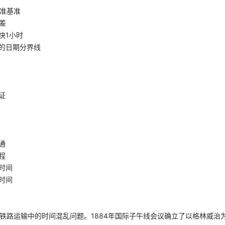
准基准
差
快1小时
的日期分界线
证
通
程
时间
时间
决铁路运输中的时间混乱问题。1884年国际子午线会议确立了以格林威治