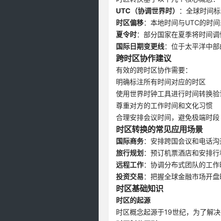
UTC（协调世界时）
：全球时间标
时区偏移
：本地时间与UTC的时间
夏令时
：部分国家在夏季将时间调
国际日期变更线
：位于太平洋中部
跨时区协作建议
有效的跨时区协作需要：
明确标注所有时间对应的时区
使用世界时钟工具进行时间转换验
尊重对方的工作时间和文化习惯
合理安排会议时间，避免极端时段
时区转换的常见应用场景
国际商务
：安排跨国会议和电话沟
旅行规划
：预订机票酒店和安排行
远程工作
：协调分布式团队的工作
投资交易
：把握全球金融市场开盘
时区基础知识
时区的起源
时区概念起源于19世纪，为了解