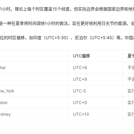
差1小时。理论上每个时区覆盖15个经度，但实际边界会根据国家边界和地
g Time）是一种在夏季将时间调快1小时的做法，旨在更好地利用日光节约能源
位的时区偏移，如印度（UTC+5:30）、尼泊尔（UTC+5:45）等。
UTC偏移
夏
hai
UTC+8
不
UTC+9
不
ew_York
UTC-5
实
ndon
UTC+0
实
Sydney
UTC+10
实