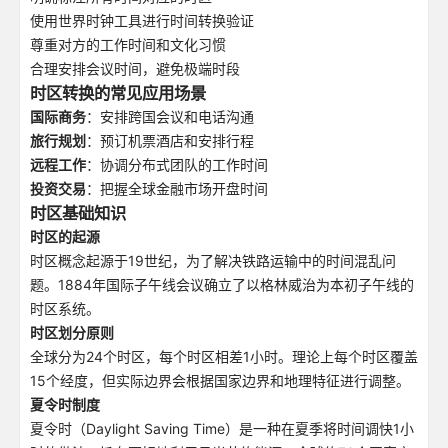
使用世界时钟工具进行时间转换验证
尊重对方的工作时间和文化习惯
合理安排会议时间，避免极端时段
时区转换的常见应用场景
国际商务
：安排跨国会议和电话沟通
旅行规划
：预订机票酒店和安排行程
远程工作
：协调分布式团队的工作时间
投资交易
：把握全球金融市场开盘时间
时区基础知识
时区的起源
时区概念起源于19世纪，为了解决铁路运输中的时间混乱问
题。1884年国际子午线会议确立了以格林威治为本初子午线的
时区系统。
时区划分原则
全球分为24个时区，每个时区相差1小时。理论上每个时区覆盖
15个经度，但实际边界会根据国家边界和地理特征进行调整。
夏令时制度
夏令时（Daylight Saving Time）是一种在夏季将时间调快1小