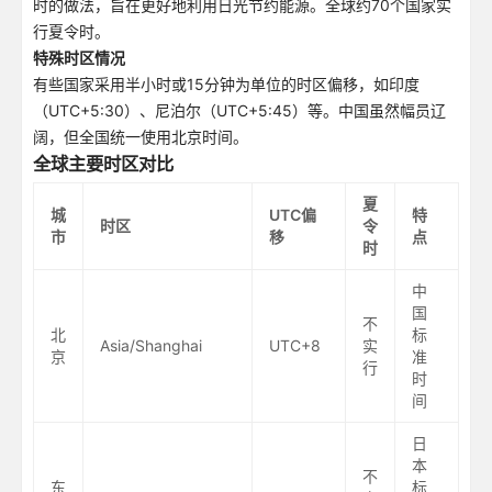
时的做法，旨在更好地利用日光节约能源。全球约70个国家实
行夏令时。
特殊时区情况
有些国家采用半小时或15分钟为单位的时区偏移，如印度
（UTC+5:30）、尼泊尔（UTC+5:45）等。中国虽然幅员辽
阔，但全国统一使用北京时间。
全球主要时区对比
夏
城
UTC偏
特
时区
令
市
移
点
时
中
国
不
北
标
Asia/Shanghai
UTC+8
实
京
准
行
时
间
日
本
不
东
标