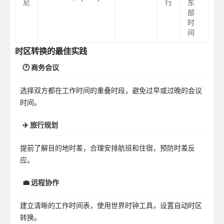
尼
行
东
部
时
间
时区转换的最佳实践
🕐 商务会议
选择双方都在工作时间的重叠时段，避免过早或过晚的会议
时间。
✈️ 旅行规划
提前了解目的地时差，合理安排航班和住宿，预防时差反
应。
💼 远程协作
建立清晰的工作时间表，使用世界时钟工具，设置自动时区
转换。