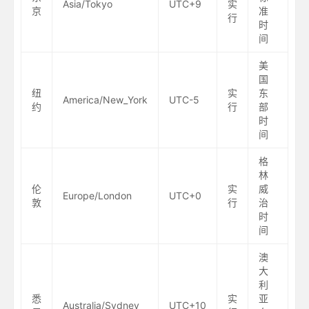
Asia/Tokyo
UTC+9
实
京
准
行
时
间
美
国
纽
实
东
America/New_York
UTC-5
约
行
部
时
间
格
林
伦
实
威
Europe/London
UTC+0
敦
行
治
时
间
澳
大
利
悉
实
亚
Australia/Sydney
UTC+10