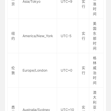
Asia/Tokyo
UTC+9
实
京
准
行
时
间
美
国
纽
实
东
America/New_York
UTC-5
约
行
部
时
间
格
林
伦
实
威
Europe/London
UTC+0
敦
行
治
时
间
澳
大
利
悉
实
亚
Australia/Sydney
UTC+10