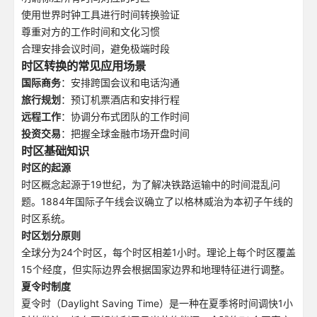
使用世界时钟工具进行时间转换验证
尊重对方的工作时间和文化习惯
合理安排会议时间，避免极端时段
时区转换的常见应用场景
国际商务
：安排跨国会议和电话沟通
旅行规划
：预订机票酒店和安排行程
远程工作
：协调分布式团队的工作时间
投资交易
：把握全球金融市场开盘时间
时区基础知识
时区的起源
时区概念起源于19世纪，为了解决铁路运输中的时间混乱问
题。1884年国际子午线会议确立了以格林威治为本初子午线的
时区系统。
时区划分原则
全球分为24个时区，每个时区相差1小时。理论上每个时区覆盖
15个经度，但实际边界会根据国家边界和地理特征进行调整。
夏令时制度
夏令时（Daylight Saving Time）是一种在夏季将时间调快1小