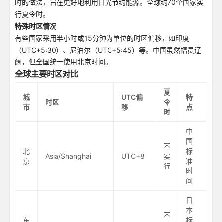
时的做法，旨在更好地利用日光节约能源。全球约70个国家实
行夏令时。
特殊时区情况
有些国家采用半小时或15分钟为单位的时区偏移，如印度
（UTC+5:30）、尼泊尔（UTC+5:45）等。中国虽然幅员辽
阔，但全国统一使用北京时间。
全球主要时区对比
夏
城
UTC偏
特
时区
令
市
移
点
时
中
国
不
北
标
Asia/Shanghai
UTC+8
实
京
准
行
时
间
日
本
不
东
标