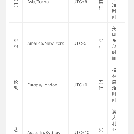
Asia/Tokyo
UTC+9
实
京
准
行
时
间
美
国
纽
实
东
America/New_York
UTC-5
约
行
部
时
间
格
林
伦
实
威
Europe/London
UTC+0
敦
行
治
时
间
澳
大
利
悉
实
亚
Australia/Sydney
UTC+10