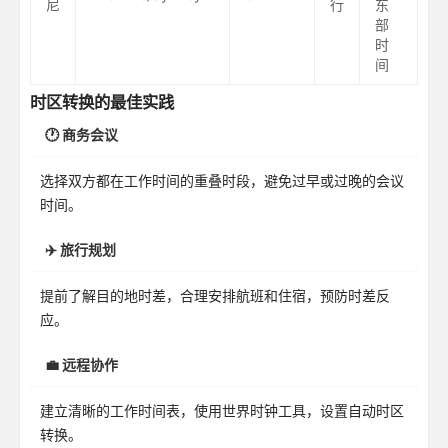
尼
行
东
部
时
间
时区转换的最佳实践
🕐 商务会议
选择双方都在工作时间的重叠时段，避免过早或过晚的会议
时间。
✈️ 旅行规划
提前了解目的地时差，合理安排航班和住宿，预防时差反
应。
💼 远程协作
建立清晰的工作时间表，使用世界时钟工具，设置自动时区
转换。