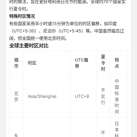
时的做法，旨在更好地利用日光节约能源。全球约70个国家实
行夏令时。
特殊时区情况
有些国家采用半小时或15分钟为单位的时区偏移，如印度
（UTC+5:30）、尼泊尔（UTC+5:45）等。中国虽然幅员辽
阔，但全国统一使用北京时间。
全球主要时区对比
夏
城
UTC偏
特
时区
令
市
移
点
时
中
国
不
北
标
Asia/Shanghai
UTC+8
实
京
准
行
时
间
日
本
不
东
标