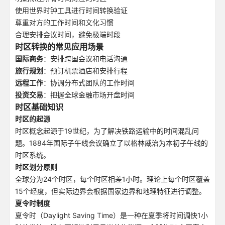
使用世界时钟工具进行时间转换验证
尊重对方的工作时间和文化习惯
合理安排会议时间，避免极端时段
时区转换的常见应用场景
国际商务
：安排跨国会议和电话沟通
旅行规划
：预订机票酒店和安排行程
远程工作
：协调分布式团队的工作时间
投资交易
：把握全球金融市场开盘时间
时区基础知识
时区的起源
时区概念起源于19世纪，为了解决铁路运输中的时间混乱问
题。1884年国际子午线会议确立了以格林威治为本初子午线的
时区系统。
时区划分原则
全球分为24个时区，每个时区相差1小时。理论上每个时区覆盖
15个经度，但实际边界会根据国家边界和地理特征进行调整。
夏令时制度
夏令时（Daylight Saving Time）是一种在夏季将时间调快1小