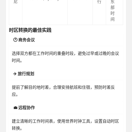
尼
行
东
部
时
间
时区转换的最佳实践
🕐 商务会议
选择双方都在工作时间的重叠时段，避免过早或过晚的会议
时间。
✈️ 旅行规划
提前了解目的地时差，合理安排航班和住宿，预防时差反
应。
💼 远程协作
建立清晰的工作时间表，使用世界时钟工具，设置自动时区
转换。