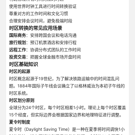
使用世界时钟工具进行时间转换验证
尊重对方的工作时间和文化习惯
合理安排会议时间，避免极端时段
时区转换的常见应用场景
国际商务
：安排跨国会议和电话沟通
旅行规划
：预订机票酒店和安排行程
远程工作
：协调分布式团队的工作时间
投资交易
：把握全球金融市场开盘时间
时区基础知识
时区的起源
时区概念起源于19世纪，为了解决铁路运输中的时间混乱问
题。1884年国际子午线会议确立了以格林威治为本初子午线的
时区系统。
时区划分原则
全球分为24个时区，每个时区相差1小时。理论上每个时区覆盖
15个经度，但实际边界会根据国家边界和地理特征进行调整。
夏令时制度
夏令时（Daylight Saving Time）是一种在夏季将时间调快1小