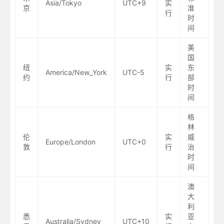
Asia/Tokyo
UTC+9
实
京
准
行
时
间
美
国
纽
实
东
America/New_York
UTC-5
约
行
部
时
间
格
林
伦
实
威
Europe/London
UTC+0
敦
行
治
时
间
澳
大
利
悉
实
亚
Australia/Sydney
UTC+10