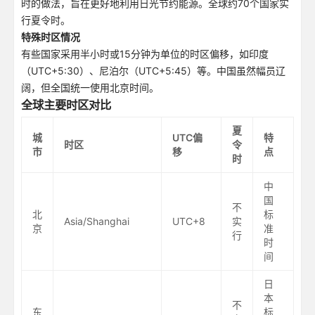
时的做法，旨在更好地利用日光节约能源。全球约70个国家实
行夏令时。
特殊时区情况
有些国家采用半小时或15分钟为单位的时区偏移，如印度
（UTC+5:30）、尼泊尔（UTC+5:45）等。中国虽然幅员辽
阔，但全国统一使用北京时间。
全球主要时区对比
夏
城
UTC偏
特
时区
令
市
移
点
时
中
国
不
北
标
Asia/Shanghai
UTC+8
实
京
准
行
时
间
日
本
不
东
标