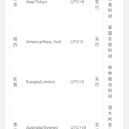
Asia/Tokyo
UTC+9
实
京
准
行
时
间
美
国
纽
实
东
America/New_York
UTC-5
约
行
部
时
间
格
林
伦
实
威
Europe/London
UTC+0
敦
行
治
时
间
澳
大
利
悉
实
亚
Australia/Sydney
UTC+10