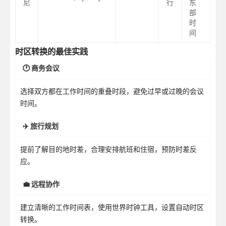
尼
行
东
部
时
间
时区转换的最佳实践
🕐 商务会议
选择双方都在工作时间的重叠时段，避免过早或过晚的会议
时间。
✈️ 旅行规划
提前了解目的地时差，合理安排航班和住宿，预防时差反
应。
💼 远程协作
建立清晰的工作时间表，使用世界时钟工具，设置自动时区
转换。