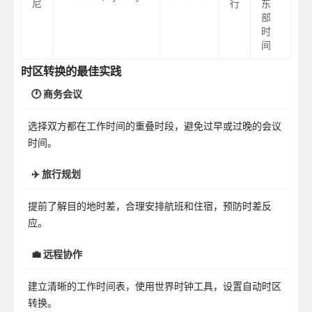
尼
行
东
部
时
间
时区转换的最佳实践
🕐 商务会议
选择双方都在工作时间的重叠时段，避免过早或过晚的会议
时间。
✈️ 旅行规划
提前了解目的地时差，合理安排航班和住宿，预防时差反
应。
💼 远程协作
建立清晰的工作时间表，使用世界时钟工具，设置自动时区
转换。