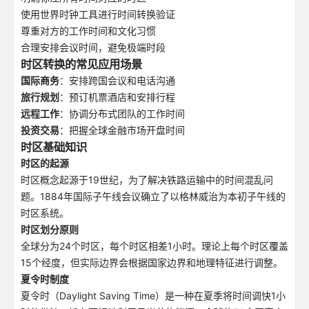
使用世界时钟工具进行时间转换验证
尊重对方的工作时间和文化习惯
合理安排会议时间，避免极端时段
时区转换的常见应用场景
国际商务
：安排跨国会议和电话沟通
旅行规划
：预订机票酒店和安排行程
远程工作
：协调分布式团队的工作时间
投资交易
：把握全球金融市场开盘时间
时区基础知识
时区的起源
时区概念起源于19世纪，为了解决铁路运输中的时间混乱问
题。1884年国际子午线会议确立了以格林威治为本初子午线的
时区系统。
时区划分原则
全球分为24个时区，每个时区相差1小时。理论上每个时区覆盖
15个经度，但实际边界会根据国家边界和地理特征进行调整。
夏令时制度
夏令时（Daylight Saving Time）是一种在夏季将时间调快1小