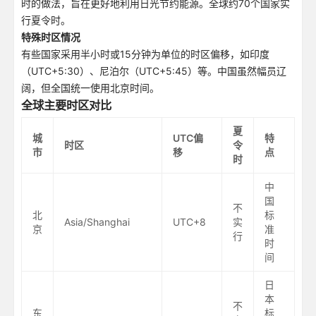
时的做法，旨在更好地利用日光节约能源。全球约70个国家实
行夏令时。
特殊时区情况
有些国家采用半小时或15分钟为单位的时区偏移，如印度
（UTC+5:30）、尼泊尔（UTC+5:45）等。中国虽然幅员辽
阔，但全国统一使用北京时间。
全球主要时区对比
夏
城
UTC偏
特
时区
令
市
移
点
时
中
国
不
北
标
Asia/Shanghai
UTC+8
实
京
准
行
时
间
日
本
不
东
标