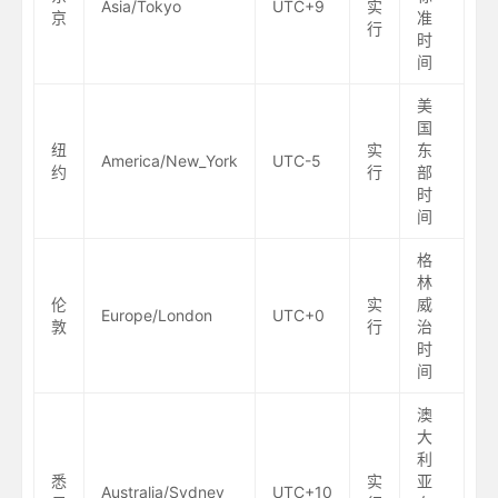
Asia/Tokyo
UTC+9
实
京
准
行
时
间
美
国
纽
实
东
America/New_York
UTC-5
约
行
部
时
间
格
林
伦
实
威
Europe/London
UTC+0
敦
行
治
时
间
澳
大
利
悉
实
亚
Australia/Sydney
UTC+10