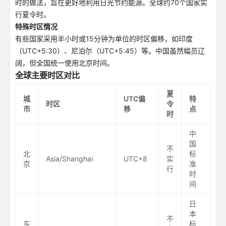
时的做法，旨在更好地利用日光节约能源。全球约70个国家实
行夏令时。
特殊时区情况
有些国家采用半小时或15分钟为单位的时区偏移，如印度
（UTC+5:30）、尼泊尔（UTC+5:45）等。中国虽然幅员辽
阔，但全国统一使用北京时间。
全球主要时区对比
夏
城
UTC偏
特
时区
令
市
移
点
时
中
国
不
北
标
Asia/Shanghai
UTC+8
实
京
准
行
时
间
日
本
不
东
标