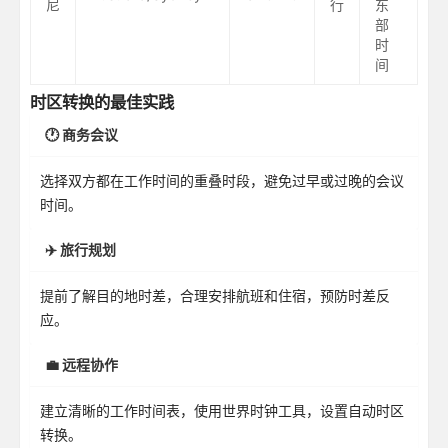
尼
行
东
部
时
间
时区转换的最佳实践
🕐 商务会议
选择双方都在工作时间的重叠时段，避免过早或过晚的会议
时间。
✈️ 旅行规划
提前了解目的地时差，合理安排航班和住宿，预防时差反
应。
💼 远程协作
建立清晰的工作时间表，使用世界时钟工具，设置自动时区
转换。