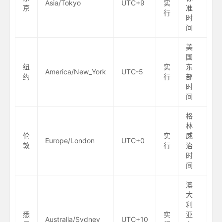
Asia/Tokyo
UTC+9
实
京
准
行
时
间
美
国
纽
实
东
America/New_York
UTC-5
约
行
部
时
间
格
林
伦
实
威
Europe/London
UTC+0
敦
行
治
时
间
澳
大
利
悉
实
亚
Australia/Sydney
UTC+10