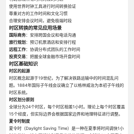
使用世界时钟工具进行时间转换验证
尊重对方的工作时间和文化习惯
合理安排会议时间，避免极端时段
时区转换的常见应用场景
国际商务
：安排跨国会议和电话沟通
旅行规划
：预订机票酒店和安排行程
远程工作
：协调分布式团队的工作时间
投资交易
：把握全球金融市场开盘时间
时区基础知识
时区的起源
时区概念起源于19世纪，为了解决铁路运输中的时间混乱问
题。1884年国际子午线会议确立了以格林威治为本初子午线的
时区系统。
时区划分原则
全球分为24个时区，每个时区相差1小时。理论上每个时区覆盖
15个经度，但实际边界会根据国家边界和地理特征进行调整。
夏令时制度
夏令时（Daylight Saving Time）是一种在夏季将时间调快1小