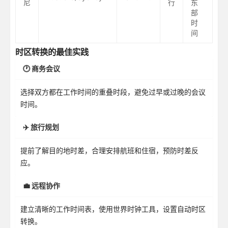
尼
行
东
部
时
间
时区转换的最佳实践
🕐 商务会议
选择双方都在工作时间的重叠时段，避免过早或过晚的会议
时间。
✈️ 旅行规划
提前了解目的地时差，合理安排航班和住宿，预防时差反
应。
💼 远程协作
建立清晰的工作时间表，使用世界时钟工具，设置自动时区
转换。