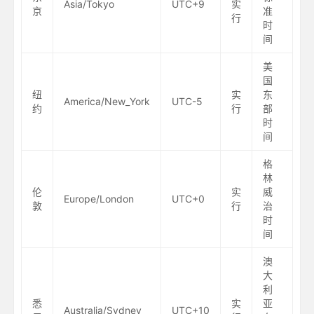
Asia/Tokyo
UTC+9
实
京
准
行
时
间
美
国
纽
实
东
America/New_York
UTC-5
约
行
部
时
间
格
林
伦
实
威
Europe/London
UTC+0
敦
行
治
时
间
澳
大
利
悉
实
亚
Australia/Sydney
UTC+10