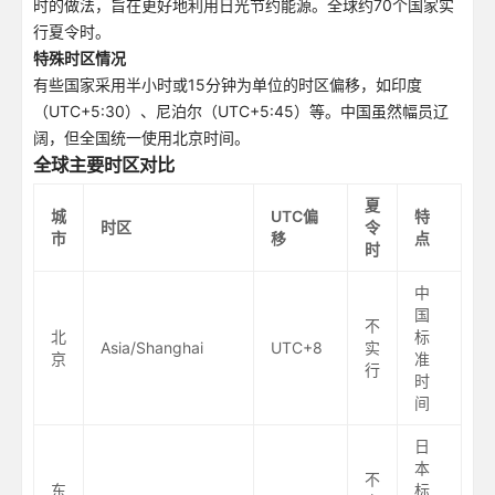
时的做法，旨在更好地利用日光节约能源。全球约70个国家实
行夏令时。
特殊时区情况
有些国家采用半小时或15分钟为单位的时区偏移，如印度
（UTC+5:30）、尼泊尔（UTC+5:45）等。中国虽然幅员辽
阔，但全国统一使用北京时间。
全球主要时区对比
夏
城
UTC偏
特
时区
令
市
移
点
时
中
国
不
北
标
Asia/Shanghai
UTC+8
实
京
准
行
时
间
日
本
不
东
标