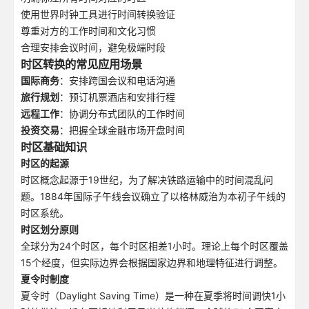
使用世界时钟工具进行时间转换验证
尊重对方的工作时间和文化习惯
合理安排会议时间，避免极端时段
时区转换的常见应用场景
国际商务
：安排跨国会议和电话沟通
旅行规划
：预订机票酒店和安排行程
远程工作
：协调分布式团队的工作时间
投资交易
：把握全球金融市场开盘时间
时区基础知识
时区的起源
时区概念起源于19世纪，为了解决铁路运输中的时间混乱问
题。1884年国际子午线会议确立了以格林威治为本初子午线的
时区系统。
时区划分原则
全球分为24个时区，每个时区相差1小时。理论上每个时区覆盖
15个经度，但实际边界会根据国家边界和地理特征进行调整。
夏令时制度
夏令时（Daylight Saving Time）是一种在夏季将时间调快1小