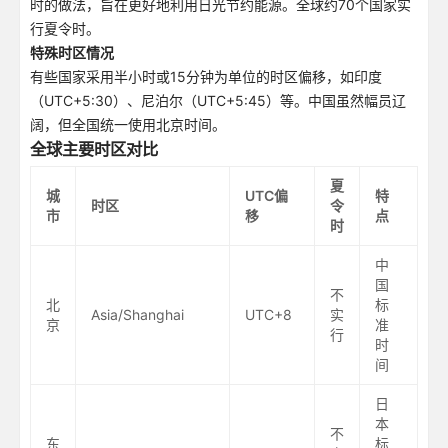
时的做法，旨在更好地利用日光节约能源。全球约70个国家实
行夏令时。
特殊时区情况
有些国家采用半小时或15分钟为单位的时区偏移，如印度
（UTC+5:30）、尼泊尔（UTC+5:45）等。中国虽然幅员辽
阔，但全国统一使用北京时间。
全球主要时区对比
夏
城
UTC偏
特
时区
令
市
移
点
时
中
国
不
北
标
Asia/Shanghai
UTC+8
实
京
准
行
时
间
日
本
不
东
标