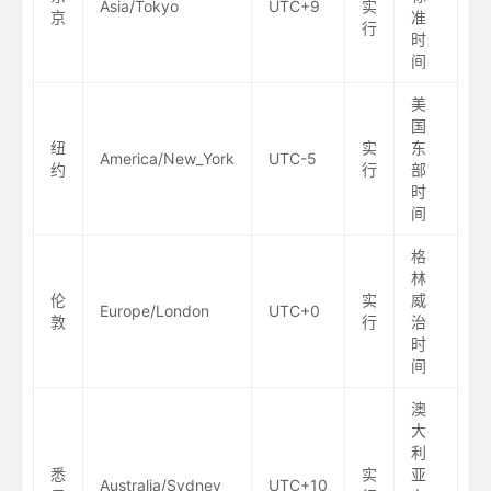
Asia/Tokyo
UTC+9
实
京
准
行
时
间
美
国
纽
实
东
America/New_York
UTC-5
约
行
部
时
间
格
林
伦
实
威
Europe/London
UTC+0
敦
行
治
时
间
澳
大
利
悉
实
亚
Australia/Sydney
UTC+10