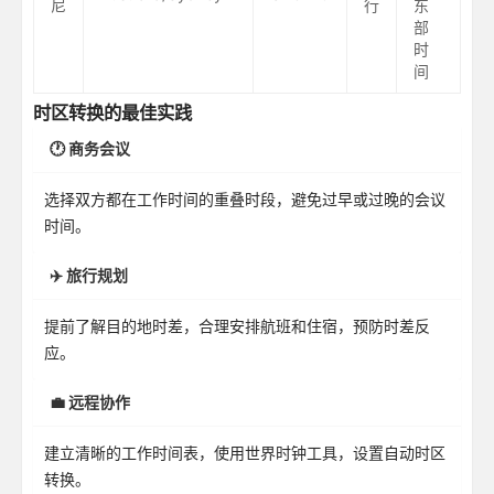
尼
行
东
部
时
间
时区转换的最佳实践
🕐 商务会议
选择双方都在工作时间的重叠时段，避免过早或过晚的会议
时间。
✈️ 旅行规划
提前了解目的地时差，合理安排航班和住宿，预防时差反
应。
💼 远程协作
建立清晰的工作时间表，使用世界时钟工具，设置自动时区
转换。