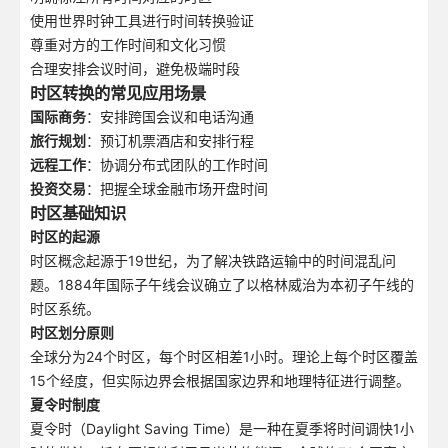
使用世界时钟工具进行时间转换验证
尊重对方的工作时间和文化习惯
合理安排会议时间，避免极端时段
时区转换的常见应用场景
国际商务
：安排跨国会议和电话沟通
旅行规划
：预订机票酒店和安排行程
远程工作
：协调分布式团队的工作时间
投资交易
：把握全球金融市场开盘时间
时区基础知识
时区的起源
时区概念起源于19世纪，为了解决铁路运输中的时间混乱问
题。1884年国际子午线会议确立了以格林威治为本初子午线的
时区系统。
时区划分原则
全球分为24个时区，每个时区相差1小时。理论上每个时区覆盖
15个经度，但实际边界会根据国家边界和地理特征进行调整。
夏令时制度
夏令时（Daylight Saving Time）是一种在夏季将时间调快1小