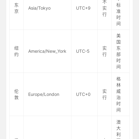
不
东
标
Asia/Tokyo
UTC+9
实
京
准
行
时
间
美
国
纽
实
东
America/New_York
UTC-5
约
行
部
时
间
格
林
伦
实
威
Europe/London
UTC+0
敦
行
治
时
间
澳
大
利