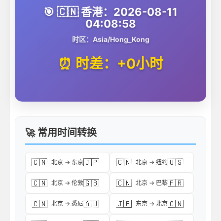
🎯 🇨🇳 香港：2026-08-11
04:08:58
时区：Asia/Hong_Kong
⏰ 时差：+0小时
🚀 常用时间转换
🇨🇳
🇯🇵
🇨🇳
🇺🇸
北京 → 东京
北京 → 纽约
🇨🇳
🇬🇧
🇨🇳
🇫🇷
北京 → 伦敦
北京 → 巴黎
🇨🇳
🇦🇺
🇯🇵
🇨🇳
北京 → 悉尼
东京 → 北京