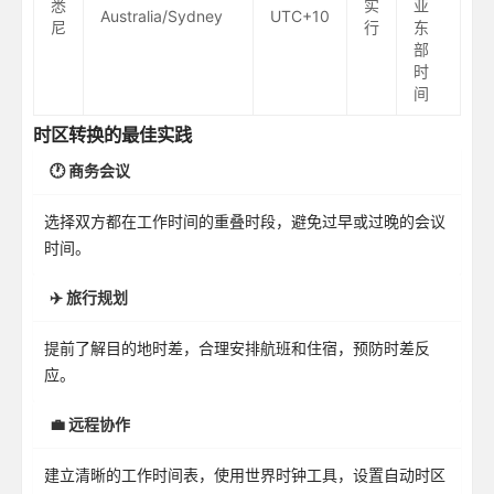
悉
实
亚
Australia/Sydney
UTC+10
尼
行
东
部
时
间
时区转换的最佳实践
🕐 商务会议
选择双方都在工作时间的重叠时段，避免过早或过晚的会议
时间。
✈️ 旅行规划
提前了解目的地时差，合理安排航班和住宿，预防时差反
应。
💼 远程协作
建立清晰的工作时间表，使用世界时钟工具，设置自动时区