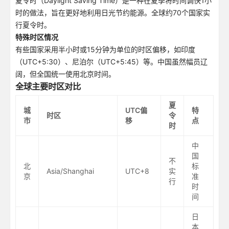
夏令时（Daylight Saving Time）是一种在夏季将时间调快1小
时的做法，旨在更好地利用日光节约能源。全球约70个国家实
行夏令时。
特殊时区情况
有些国家采用半小时或15分钟为单位的时区偏移，如印度
（UTC+5:30）、尼泊尔（UTC+5:45）等。中国虽然幅员辽
阔，但全国统一使用北京时间。
全球主要时区对比
夏
城
UTC偏
特
时区
令
市
移
点
时
中
国
不
北
标
Asia/Shanghai
UTC+8
实
京
准
行
时
间
日
本